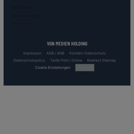
trend.female
trend.real estate
trend.invest
VGN MEDIEN HOLDING
Impressum
AGB / ANB
Kontakt-Datenschutz
Datenschutzpolicy
Tarife Print / Online
Redirect Sitemap
Cookie Einstellungen
Fotocredits