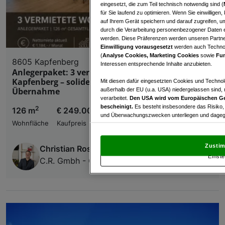
eingesetzt, die zum Teil technisch notwendig sind (
für Sie laufend zu optimieren. Wenn Sie einwillige
auf Ihrem Gerät speichern und darauf zugreifen, um
durch die Verarbeitung personenbezogener Daten e
werden. Diese Präferenzen werden unseren Partnern
Einwilligung vorausgesetzt
werden auch Technol
(
Analyse Cookies, Marketing Cookies
sowie
Fun
8605 Kapfenberg
Interessen entsprechende Inhalte anzubieten.
Anlegerpaket: 3 vermietete Wohnungen in
Kapfenberg – solide Mieteinnahmen ab
Mit diesen dafür eingesetzten Cookies und Technol
Übernahme
außerhalb der EU (u.a. USA) niedergelassen sind,
verarbeitet.
Den USA wird vom Europäischen Ge
bescheinigt.
Es besteht insbesondere das Risiko,
2
126 m
€ 249.000,00
und Überwachungszwecken unterliegen und dagege
Wohnfläche
Kaufpreis
Mit Klick auf „Zustimmen & fortfahren“ willig
von Drittanbietern (auch aus USA) ein.
In den Ei
Zustim
Christian Rossik
und Widerspruch gegen die Verarbeitung auf der Gr
Einste
„Cookie Einstellungen“, die sich auf jeder Seite unt
C.R. Gmbh - Christian Rossik Immobilien
Wir und unsere Partner verarbeiten 
Verwendung genauer Standortdaten. Endgeräteeigens
Zugriff auf Informationen auf einem Endgerät. Per
und der Performance von Inhalten, Zielgruppenfo