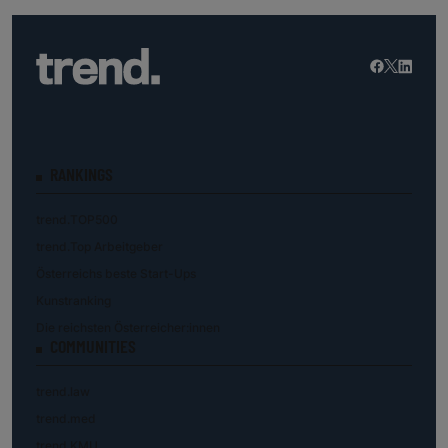
RANKINGS
trend.TOP500
trend.Top Arbeitgeber
Österreichs beste Start-Ups
Kunstranking
Die reichsten Österreicher:innen
COMMUNITIES
trend.law
trend.med
trend.KMU