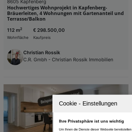
8605 Kapfenberg
Hochwertiges Wohnprojekt in Kapfenberg-
Bräuerleiten, 4 Wohnungen mit Gartenanteil und
Terrasse/Balkon
2
112 m
€ 298.500,00
Wohnfläche
Kaufpreis
Christian Rossik
C.R. Gmbh - Christian Rossik Immobilien
Ihre Privatsphäre ist uns wichtig
Um Ihnen die Dienste dieser Webseite bereitstelle