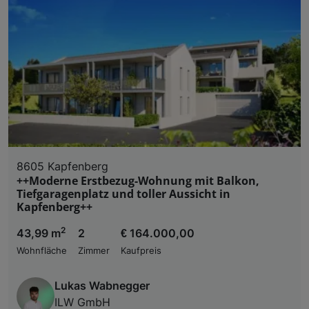
Liste der Partner (Lieferanten)
8605 Kapfenberg
++Moderne Erstbezug-Wohnung mit Balkon,
Tiefgaragenplatz und toller Aussicht in
Kapfenberg++
2
43,99 m
2
€ 164.000,00
Wohnfläche
Zimmer
Kaufpreis
Lukas Wabnegger
ILW GmbH