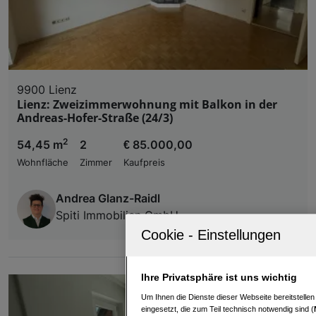
9900 Lienz
Lienz: Zweizimmerwohnung mit Balkon in der
Andreas-Hofer-Straße (24/3)
2
54,45 m
2
€ 85.000,00
Wohnfläche
Zimmer
Kaufpreis
Andrea Glanz-Raidl
Spiti Immobilien GmbH
Ihre Privatsphäre ist uns wichtig
Um Ihnen die Dienste dieser Webseite bereitstelle
eingesetzt, die zum Teil technisch notwendig sind (