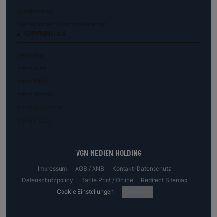
Kunstranking
Die reichsten Österreicher:innen
COMMUNITIES
trend.law
trend.med
trend.KMU
trend.female
trend.real estate
trend.invest
VGN MEDIEN HOLDING
Impressum
AGB / ANB
Kontakt-Datenschutz
Datenschutzpolicy
Tarife Print / Online
Redirect Sitemap
Cookie Einstellungen
Fotocredits