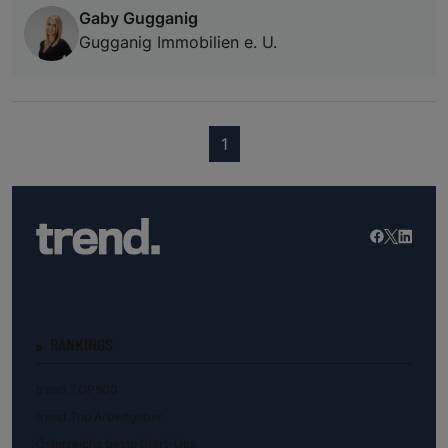
Gaby Gugganig
Gugganig Immobilien e. U.
(current)
1
RANKINGS
trend.TOP500
trend.Top Arbeitgeber
Österreichs beste Start-Ups