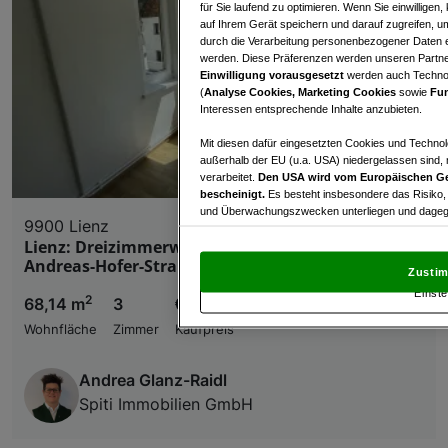
für Sie laufend zu optimieren. Wenn Sie einwillige
auf Ihrem Gerät speichern und darauf zugreifen, um
durch die Verarbeitung personenbezogener Daten e
werden. Diese Präferenzen werden unseren Partnern
Einwilligung vorausgesetzt
werden auch Technol
(
Analyse Cookies, Marketing Cookies
sowie
Fun
Interessen entsprechende Inhalte anzubieten.
Mit diesen dafür eingesetzten Cookies und Technol
außerhalb der EU (u.a. USA) niedergelassen sind,
verarbeitet.
Den USA wird vom Europäischen Ge
bescheinigt.
Es besteht insbesondere das Risiko,
und Überwachungszwecken unterliegen und dagege
9900 Lienz
Lienz: Dreizimmerwohnung mit Balkon in der
Mit Klick auf „Zustimmen & fortfahren“ willig
Andreas-Hofer-Straße (20/4)
von Drittanbietern (auch aus USA) ein.
In den Ei
Zustim
und Widerspruch gegen die Verarbeitung auf der Gr
Einste
„Cookie Einstellungen“, die sich auf jeder Seite unt
2
68,14 m
3
€ 110.000,00
Wohnfläche
Zimmer
Kaufpreis
Wir und unsere Partner verarbeiten 
Andrea Glanz-Raidl
Verwendung genauer Standortdaten. Endgeräteeigens
Zugriff auf Informationen auf einem Endgerät. Per
Spiti Immobilien GmbH
und der Performance von Inhalten, Zielgruppenfo
Liste der Partner (Lieferanten)