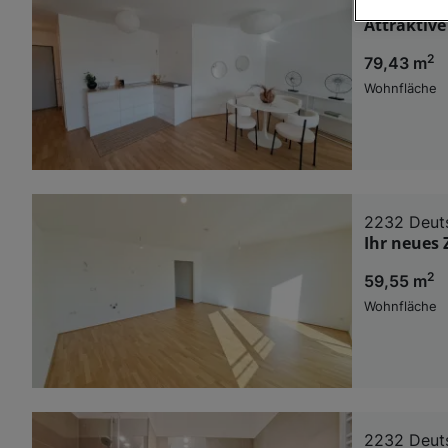
2232 Deut
Attraktiv
Wir und u
2
79,43 m
Verwendung g
auf Informat
Wohnfläche
Performance 
Liste der Pa
2232 Deut
Ihr neues
2
59,55 m
Wohnfläche
2232 Deut