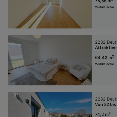
78,86 m
Wohnfläche
2232 Deut
Attraktiv
2
64,42 m
Wohnfläche
2232 Deut
Von 52 bis
2
74,2 m