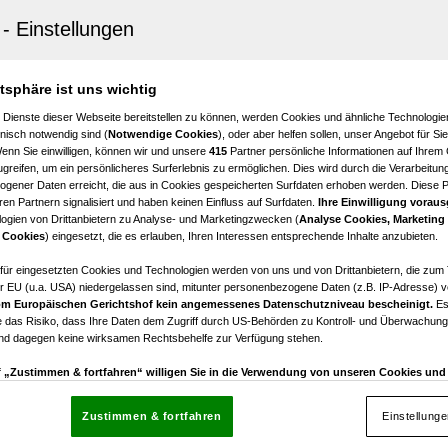
sch-Wagram
kompakte 171m² Wohneinheit mit Luftwärmepumpe | G
Wohnkeller | PKW-Stellplätze | Wäscheschacht |
eranlage | Terrasse | S-Bahn-Nähe | PROVISIONSFREI
atsphäre ist uns wichtig
6
€ 499.000,00
 Dienste dieser Webseite bereitstellen zu können, werden Cookies und ähnliche Technologien
nisch notwendig sind (
Notwendige Cookies
), oder aber helfen sollen, unser Angebot für Si
Zimmer
Kaufpreis
Wenn Sie einwilligen, können wir und unsere
415
Partner persönliche Informationen auf Ihrem
greifen, um ein persönlicheres Surferlebnis zu ermöglichen. Dies wird durch die Verarbeitun
gener Daten erreicht, die aus in Cookies gespeicherten Surfdaten erhoben werden. Diese 
en Partnern signalisiert und haben keinen Einfluss auf Surfdaten.
Ihre Einwilligung voraus
ogien von Drittanbietern zu Analyse- und Marketingzwecken (
Analyse Cookies, Marketing
sch-Wagram
 Cookies
) eingesetzt, die es erlauben, Ihren Interessen entsprechende Inhalte anzubieten.
ität trifft auf kluge Investition – Ihr neues Eigenheim i
afür eingesetzten Cookies und Technologien werden von uns und von Drittanbietern, die zum 
r EU (u.a. USA) niedergelassen sind, mitunter personenbezogene Daten (z.B. IP-Adresse) v
m Europäischen Gerichtshof kein angemessenes Datenschutzniveau bescheinigt.
Es
3
€ 443.900,00
 das Risiko, dass Ihre Daten dem Zugriff durch US-Behörden zu Kontroll- und Überwachu
Zimmer
Kaufpreis
und dagegen keine wirksamen Rechtsbehelfe zur Verfügung stehen.
uf „Zustimmen & fortfahren“ willigen Sie in die Verwendung von unseren Cookies un
rn (auch aus USA) ein.
In den Einstellungen können Sie jederzeit Ihre Präferenzen verwalt
gegen die Verarbeitung auf der Grundlage berechtigter Interessen einlegen. Klicken Sie dazu
Zustimmen & fortfahren
Einstellung
“, die sich auf jeder Seite unten im Footer befinden.