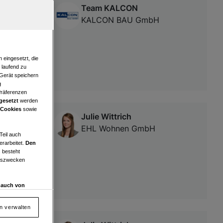
Team KALCON
ärten |
KALCON BAU GmbH
 eingesetzt, die
e laufend zu
 Gerät speichern
g
Präferenzen
gesetzt
werden
 Cookies
sowie
Julie Wittrich
n Deutsch-
EHL Wohnen GmbH
Teil auch
erarbeitet.
Den
 besteht
ngszwecken
d auch von
en und
 auf „Cookie
en verwalten