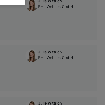
Julie Wittrich
EHL Wohnen GmbH
von oder Zugriff
und der
Julie Wittrich
EHL Wohnen GmbH
Julie Wittrich