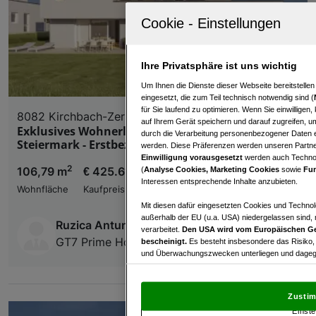
Ihre Privatsphäre ist uns wichtig
Um Ihnen die Dienste dieser Webseite bereitstelle
eingesetzt, die zum Teil technisch notwendig sind (
für Sie laufend zu optimieren. Wenn Sie einwillige
8082 Kirchbach-Zerlach
auf Ihrem Gerät speichern und darauf zugreifen, um
Exklusives Wohnerlebnis in Kirchbach-Zerlach,
durch die Verarbeitung personenbezogener Daten e
Steiermark - Erstbezug!
werden. Diese Präferenzen werden unseren Partnern
Einwilligung vorausgesetzt
werden auch Technol
2
106,79 m
€ 425.618,00
(
Analyse Cookies, Marketing Cookies
sowie
Fun
Interessen entsprechende Inhalte anzubieten.
Wohnfläche
Kaufpreis
Mit diesen dafür eingesetzten Cookies und Technol
außerhalb der EU (u.a. USA) niedergelassen sind,
Ruzica Antunovic
verarbeitet.
Den USA wird vom Europäischen Ge
GT7 Prime Holding GmbH
bescheinigt.
Es besteht insbesondere das Risiko,
und Überwachungszwecken unterliegen und dagege
Mit Klick auf „Zustimmen & fortfahren“ willig
von Drittanbietern (auch aus USA) ein.
In den Ei
Zustim
und Widerspruch gegen die Verarbeitung auf der Gr
Einste
„Cookie Einstellungen“, die sich auf jeder Seite unt