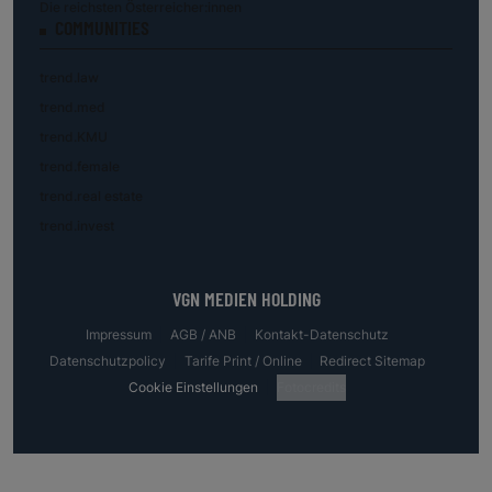
Die reichsten Österreicher:innen
COMMUNITIES
trend.law
trend.med
trend.KMU
trend.female
trend.real estate
trend.invest
VGN MEDIEN HOLDING
Impressum
AGB / ANB
Kontakt-Datenschutz
Datenschutzpolicy
Tarife Print / Online
Redirect Sitemap
Cookie Einstellungen
Fotocredits