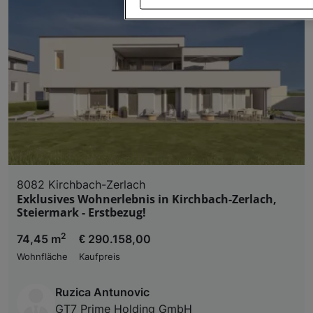
Wir und unsere Partner verarbeiten 
Verwendung genauer Standortdaten. Endgeräteeigens
Zugriff auf Informationen auf einem Endgerät. Per
und der Performance von Inhalten, Zielgruppenfo
Liste der Partner (Lieferanten)
8082 Kirchbach-Zerlach
Exklusives Wohnerlebnis in Kirchbach-Zerlach,
Steiermark - Erstbezug!
2
74,45 m
€ 290.158,00
Wohnfläche
Kaufpreis
Ruzica Antunovic
GT7 Prime Holding GmbH