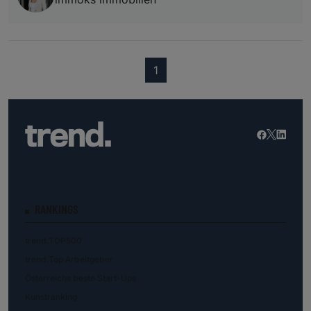
(current)
1
RANKINGS
trend.TOP500
trend.Top Arbeitgeber
Österreichs beste Start-Ups
Kunstranking