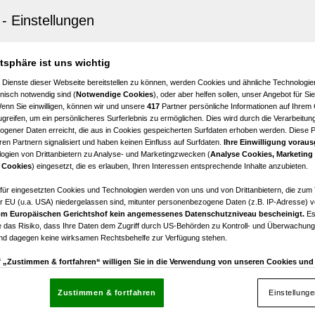
-Zi-Wohnung in Spitz mit Balkon, neuwertig
3
€ 298.000,00
atsphäre ist uns wichtig
Zimmer
Kaufpreis
 Dienste dieser Webseite bereitstellen zu können, werden Cookies und ähnliche Technologien
nisch notwendig sind (
Notwendige Cookies
), oder aber helfen sollen, unser Angebot für Si
Wenn Sie einwilligen, können wir und unsere
417
Partner persönliche Informationen auf Ihrem
greifen, um ein persönlicheres Surferlebnis zu ermöglichen. Dies wird durch die Verarbeitun
gener Daten erreicht, die aus in Cookies gespeicherten Surfdaten erhoben werden. Diese 
en Partnern signalisiert und haben keinen Einfluss auf Surfdaten.
Ihre Einwilligung voraus
ogien von Drittanbietern zu Analyse- und Marketingzwecken (
Analyse Cookies, Marketing
ern an der Donau
 Cookies
) eingesetzt, die es erlauben, Ihren Interessen entsprechende Inhalte anzubieten.
e 2-Zimmer-Anlegerwohnung
afür eingesetzten Cookies und Technologien werden von uns und von Drittanbietern, die zum 
r EU (u.a. USA) niedergelassen sind, mitunter personenbezogene Daten (z.B. IP-Adresse) v
2
€ 179.000,00
m Europäischen Gerichtshof kein angemessenes Datenschutzniveau bescheinigt.
Es
Zimmer
Kaufpreis
 das Risiko, dass Ihre Daten dem Zugriff durch US-Behörden zu Kontroll- und Überwachu
und dagegen keine wirksamen Rechtsbehelfe zur Verfügung stehen.
uf „Zustimmen & fortfahren“ willigen Sie in die Verwendung von unseren Cookies un
rn (auch aus USA) ein.
In den Einstellungen können Sie jederzeit Ihre Präferenzen verwalt
gegen die Verarbeitung auf der Grundlage berechtigter Interessen einlegen. Klicken Sie dazu
Zustimmen & fortfahren
Einstellung
“, die sich auf jeder Seite unten im Footer befinden.