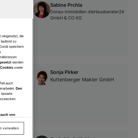
Sabine Prchla
Donau-Immobilien dieHausberater24
GmbH & CO KG
 eingesetzt, die
e laufend zu
 Gerät speichern
g
Präferenzen
gesetzt
werden
 Cookies
sowie
Sonja Pirker
Kuttenberger Makler GmbH
Teil auch
erarbeitet.
Den
 besteht
ngszwecken
d auch von
en und
 auf „Cookie
en verwalten