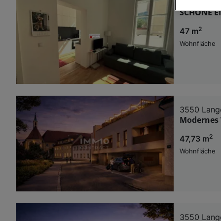
3620 Spitz
SCHÖNE E
Wir und u
2
47 m
Verwendung g
auf Informat
Wohnfläche
Performance 
Liste der Pa
3550 Lange
Modernes 
2
47,73 m
Wohnfläche
3550 Lange