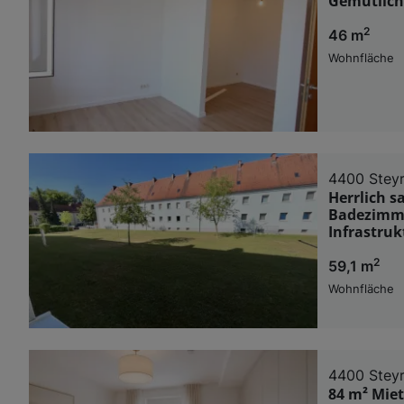
Gemütlich
2
46 m
Wohnfläche
4400 Stey
Herrlich 
Badezimmer
Infrastruk
2
59,1 m
Wohnfläche
4400 Stey
84 m² Miet