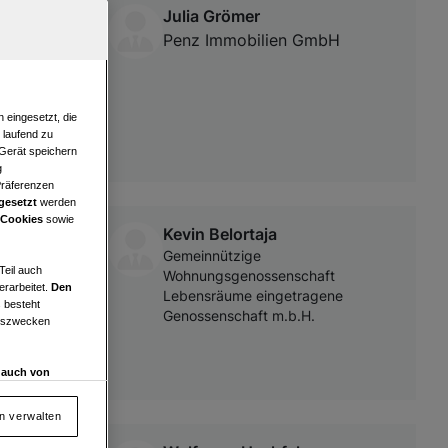
Julia Grömer
ntraler
Penz Immobilien GmbH
 eingesetzt, die
e laufend zu
 Gerät speichern
g
Präferenzen
gesetzt
werden
 Cookies
sowie
Kevin Belortaja
Gemeinnützige
Teil auch
Wohnungsgenossenschaft
erarbeitet.
Den
Lebensräume eingetragene
 besteht
Genossenschaft m.b.H.
ngszwecken
d auch von
en und
 auf „Cookie
en verwalten