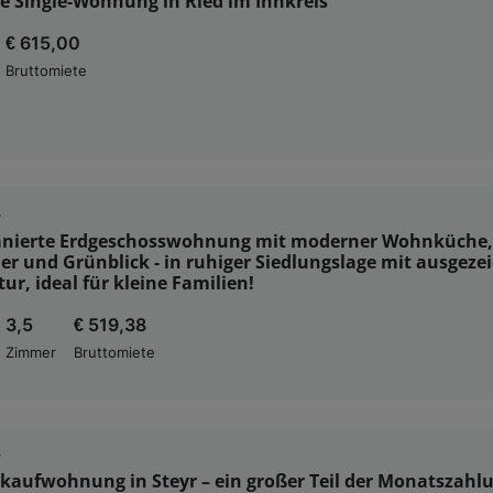
e Single-Wohnung in Ried im Innkreis
€ 615,00
Bruttomiete
r
sanierte Erdgeschosswohnung mit moderner Wohnküche, 
 und Grünblick - in ruhiger Siedlungslage mit ausgeze
tur, ideal für kleine Familien!
3,5
€ 519,38
Zimmer
Bruttomiete
r
kaufwohnung in Steyr – ein großer Teil der Monatszahl