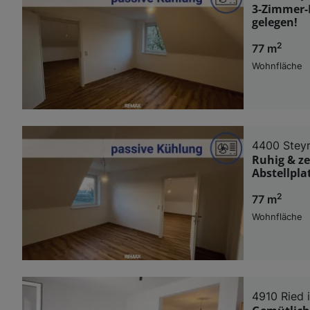
3-Zimmer-
gelegen!
2
77 m
Wohnfläche
4400 Stey
Ruhig & z
Abstellpla
2
77 m
Wohnfläche
4910 Ried 