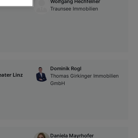
Wolfgang Hechfelner
Traunsee Immobilien
von oder Zugriff
und der
Dominik Rogl
ater Linz
Thomas Girkinger Immobilien
GmbH
Daniela Mayrhofer