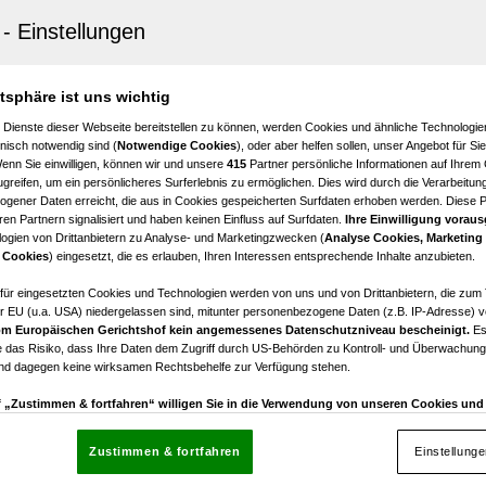
usive Dachgeschoss-Maisonette mit zwei Balkonen in ze
tlage
atsphäre ist uns wichtig
2
€ 1.875,00
 Dienste dieser Webseite bereitstellen zu können, werden Cookies und ähnliche Technologien
Zimmer
Bruttomiete
nisch notwendig sind (
Notwendige Cookies
), oder aber helfen sollen, unser Angebot für Si
Wenn Sie einwilligen, können wir und unsere
415
Partner persönliche Informationen auf Ihrem
greifen, um ein persönlicheres Surferlebnis zu ermöglichen. Dies wird durch die Verarbeitun
gener Daten erreicht, die aus in Cookies gespeicherten Surfdaten erhoben werden. Diese 
en Partnern signalisiert und haben keinen Einfluss auf Surfdaten.
Ihre Einwilligung voraus
ogien von Drittanbietern zu Analyse- und Marketingzwecken (
Analyse Cookies, Marketing
treffling
 Cookies
) eingesetzt, die es erlauben, Ihren Interessen entsprechende Inhalte anzubieten.
 2-Zimmer Wohnung mit schöner Loggia
afür eingesetzten Cookies und Technologien werden von uns und von Drittanbietern, die zum 
r EU (u.a. USA) niedergelassen sind, mitunter personenbezogene Daten (z.B. IP-Adresse) v
2
€ 754,13
m Europäischen Gerichtshof kein angemessenes Datenschutzniveau bescheinigt.
Es
Zimmer
Bruttomiete
 das Risiko, dass Ihre Daten dem Zugriff durch US-Behörden zu Kontroll- und Überwachu
und dagegen keine wirksamen Rechtsbehelfe zur Verfügung stehen.
uf „Zustimmen & fortfahren“ willigen Sie in die Verwendung von unseren Cookies un
rn (auch aus USA) ein.
In den Einstellungen können Sie jederzeit Ihre Präferenzen verwalt
gegen die Verarbeitung auf der Grundlage berechtigter Interessen einlegen. Klicken Sie dazu
Zustimmen & fortfahren
Einstellung
“, die sich auf jeder Seite unten im Footer befinden.