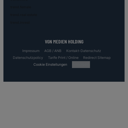
trend.female
trend.real estate
trend.invest
VGN MEDIEN HOLDING
Impressum
AGB / ANB
Kontakt-Datenschutz
Datenschutzpolicy
Tarife Print / Online
Redirect Sitemap
Cookie Einstellungen
Fotocredits