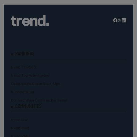
RANKINGS
trend.TOP500
trend.Top Arbeitgeber
Österreichs beste Start-Ups
Kunstranking
Die reichsten Österreicher:innen
COMMUNITIES
trend.law
trend.med
trend.KMU