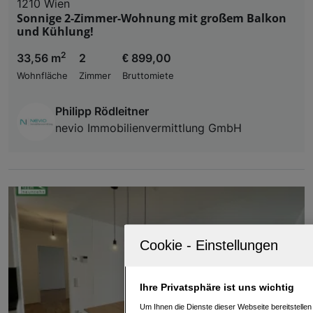
1210 Wien
Sonnige 2-Zimmer-Wohnung mit großem Balkon
und Kühlung!
2
33,56 m
2
€ 899,00
Wohnfläche
Zimmer
Bruttomiete
Philipp Rödleitner
nevio Immobilienvermittlung GmbH
Ihre Privatsphäre ist uns wichtig
Um Ihnen die Dienste dieser Webseite bereitstelle