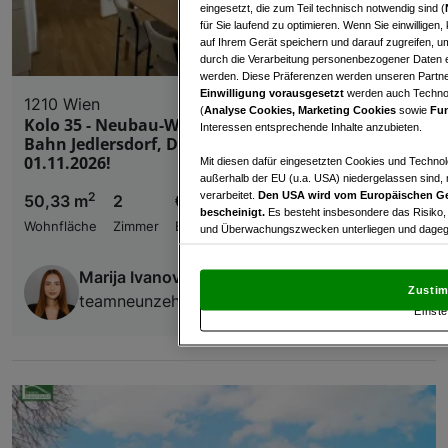
eingesetzt, die zum Teil technisch notwendig sind (
für Sie laufend zu optimieren. Wenn Sie einwillige
auf Ihrem Gerät speichern und darauf zugreifen, um
durch die Verarbeitung personenbezogener Daten e
werden. Diese Präferenzen werden unseren Partnern
Einwilligung vorausgesetzt
werden auch Technol
1210 Wien
(
Analyse Cookies, Marketing Cookies
sowie
Fun
Kolo 35 - Neubau-Wohnung mit Garten nahe S-
Interessen entsprechende Inhalte anzubieten.
Bahn Jedlersdorf, Denglerpark und SCN - Ab
01.11.2026!
Mit diesen dafür eingesetzten Cookies und Technol
außerhalb der EU (u.a. USA) niedergelassen sind,
verarbeitet.
Den USA wird vom Europäischen Ge
2
50,33 m
2
€ 989,00
bescheinigt.
Es besteht insbesondere das Risiko,
Wohnfläche
Zimmer
Bruttomiete
und Überwachungszwecken unterliegen und dagege
Mit Klick auf „Zustimmen & fortfahren“ willig
Marija Ivanov
von Drittanbietern (auch aus USA) ein.
In den Ei
Zustim
und Widerspruch gegen die Verarbeitung auf der Gr
teamneunzehn-Gruppe
Einste
„Cookie Einstellungen“, die sich auf jeder Seite unt
Wir und unsere Partner verarbeiten 
Verwendung genauer Standortdaten. Endgeräteeigens
Zugriff auf Informationen auf einem Endgerät. Per
und der Performance von Inhalten, Zielgruppenfo