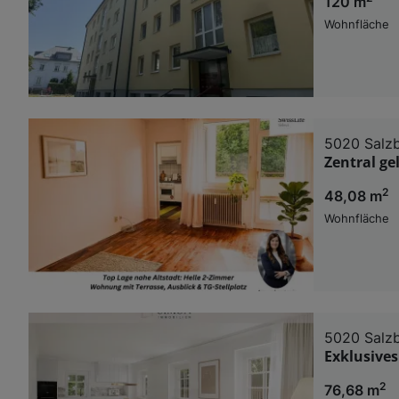
120 m
Wohnfläche
5020 Salz
Zentral ge
2
48,08 m
Wohnfläche
5020 Salz
Exklusives
2
76,68 m