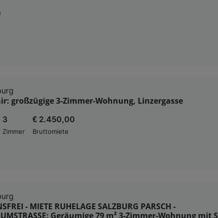
0
burg
air: großzügige 3-Zimmer-Wohnung, Linzergasse
3
€ 2.450,00
Zimmer
Bruttomiete
burg
SFREI - MIETE RUHELAGE SALZBURG PARSCH -
MSTRASSE: Geräumige 79 m² 3-Zimmer-Wohnung mit S