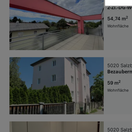
5020 Salz
2-Zi.-DG-
Wir und u
2
54,74 m
Verwendung g
auf Informat
Wohnfläche
Performance 
Liste der Pa
5020 Salz
Bezaubern
2
59 m
Wohnfläche
5020 Salz