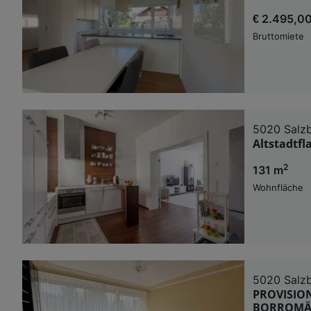
€ 2.495,0
Bruttomiete
5020 Salz
Altstadtfl
2
131 m
Wohnfläche
5020 Salz
PROVISION
BORROMÄU