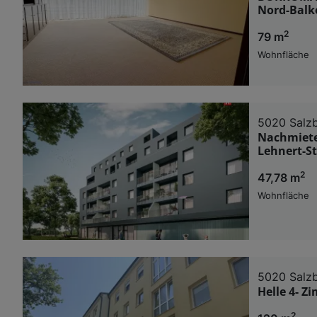
Nord-Balko
2
79 m
Wohnfläche
5020 Salz
Nachmiete
Lehnert-St
2
47,78 m
Wohnfläche
5020 Salz
Helle 4- Z
2