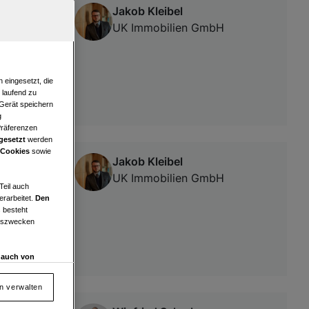
Jakob Kleibel
alzburg
UK Immobilien GmbH
 eingesetzt, die
e laufend zu
 Gerät speichern
g
Präferenzen
gesetzt
werden
 Cookies
sowie
Jakob Kleibel
UK Immobilien GmbH
Teil auch
erarbeitet.
Den
 besteht
ngszwecken
d auch von
en und
 auf „Cookie
en verwalten