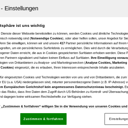
burg
r Dachgeschosstraum mit Einliegerwohnung | Altstadt S
6
€ 4.700,00
atsphäre ist uns wichtig
Zimmer
Bruttomiete
 Dienste dieser Webseite bereitstellen zu können, werden Cookies und ähnliche Technologien
nisch notwendig sind (
Notwendige Cookies
), oder aber helfen sollen, unser Angebot für Si
Wenn Sie einwilligen, können wir und unsere
417
Partner persönliche Informationen auf Ihrem
greifen, um ein persönlicheres Surferlebnis zu ermöglichen. Dies wird durch die Verarbeitun
gener Daten erreicht, die aus in Cookies gespeicherten Surfdaten erhoben werden. Diese 
en Partnern signalisiert und haben keinen Einfluss auf Surfdaten.
Ihre Einwilligung voraus
ogien von Drittanbietern zu Analyse- und Marketingzwecken (
Analyse Cookies, Marketing
burg
 Cookies
) eingesetzt, die es erlauben, Ihren Interessen entsprechende Inhalte anzubieten.
Wohnung | Altstadt Salzburg
afür eingesetzten Cookies und Technologien werden von uns und von Drittanbietern, die zum 
r EU (u.a. USA) niedergelassen sind, mitunter personenbezogene Daten (z.B. IP-Adresse) v
4
€ 2.300,00
m Europäischen Gerichtshof kein angemessenes Datenschutzniveau bescheinigt.
Es
Zimmer
Bruttomiete
 das Risiko, dass Ihre Daten dem Zugriff durch US-Behörden zu Kontroll- und Überwachu
und dagegen keine wirksamen Rechtsbehelfe zur Verfügung stehen.
uf „Zustimmen & fortfahren“ willigen Sie in die Verwendung von unseren Cookies un
rn (auch aus USA) ein.
In den Einstellungen können Sie jederzeit Ihre Präferenzen verwalt
gegen die Verarbeitung auf der Grundlage berechtigter Interessen einlegen. Klicken Sie dazu
Zustimmen & fortfahren
Einstellung
“, die sich auf jeder Seite unten im Footer befinden.