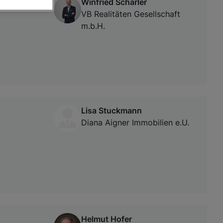
Winfried Scharler
VB Realitäten Gesellschaft
m.b.H.
von oder Zugriff
und der
Lisa Stuckmann
Diana Aigner Immobilien e.U.
Helmut Hofer