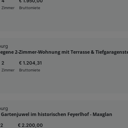
4
€ 1.950,00
Zimmer
Bruttomiete
burg
legene 2-Zimmer-Wohnung mit Terrasse & Tiefgaragenste
2
€ 1.204,31
Zimmer
Bruttomiete
burg
 Gartenjuwel im historischen Feyerlhof - Maxglan
2
€ 2.200,00