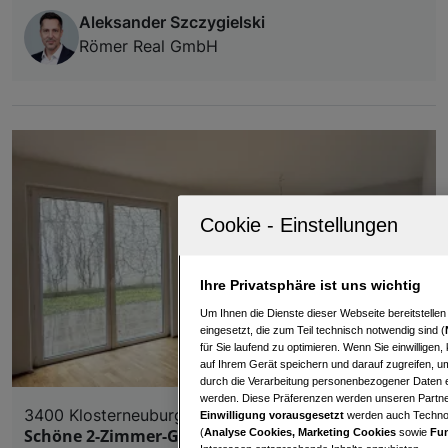
Aleksander Szczygielski
Römer Real GmbH
Ihre Privatsphäre ist uns wichtig
Um Ihnen die Dienste dieser Webseite bereitstelle
eingesetzt, die zum Teil technisch notwendig sind (
für Sie laufend zu optimieren. Wenn Sie einwillige
auf Ihrem Gerät speichern und darauf zugreifen, um
durch die Verarbeitung personenbezogener Daten e
werden. Diese Präferenzen werden unseren Partnern
3400 Klosterneuburg
Einwilligung vorausgesetzt
werden auch Technol
Schöne 2-Zimmer-Gartenwohnung in
(
Analyse Cookies, Marketing Cookies
sowie
Fun