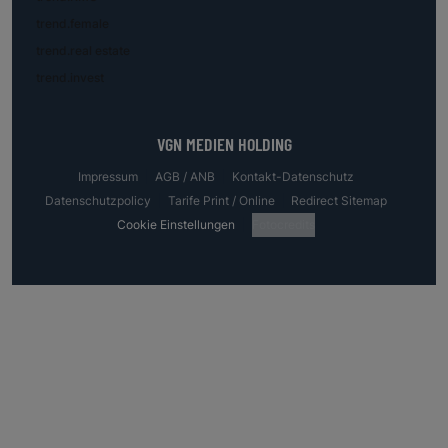
trend.female
trend.real estate
trend.invest
VGN MEDIEN HOLDING
Impressum
AGB / ANB
Kontakt-Datenschutz
Datenschutzpolicy
Tarife Print / Online
Redirect Sitemap
Cookie Einstellungen
Fotocredits