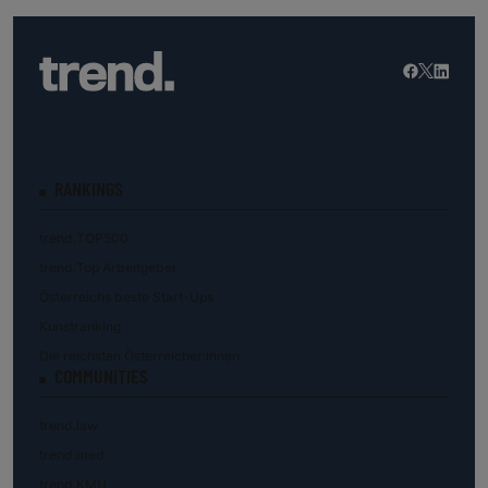
RANKINGS
trend.TOP500
trend.Top Arbeitgeber
Österreichs beste Start-Ups
Kunstranking
Die reichsten Österreicher:innen
COMMUNITIES
trend.law
trend.med
trend.KMU