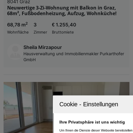
8041 Graz
Neuwertige 3-Zi-Wohnung mit Balkon in Graz,
68m², Fußbodenheizung, Aufzug, Wohnküche!
2
68,78 m
3
€ 1.255,40
Wohnfläche
Zimmer
Bruttomiete
Sheila Mirzapour
Hausverwaltung und Immobilienmakler Purkarthofer
GmbH
Ihre Privatsphäre ist uns wichtig
Um Ihnen die Dienste dieser Webseite bereitstelle