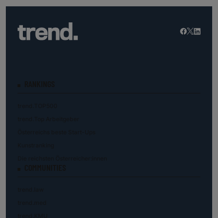
RANKINGS
trend.TOP500
trend.Top Arbeitgeber
Österreichs beste Start-Ups
Kunstranking
Die reichsten Österreicher:innen
COMMUNITIES
trend.law
trend.med
trend.KMU