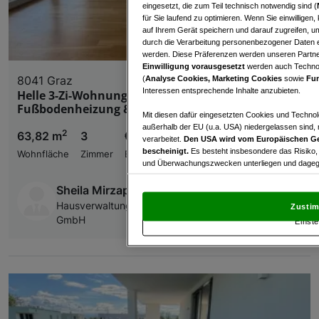
eingesetzt, die zum Teil technisch notwendig sind (
für Sie laufend zu optimieren. Wenn Sie einwillige
auf Ihrem Gerät speichern und darauf zugreifen, um
durch die Verarbeitung personenbezogener Daten e
werden. Diese Präferenzen werden unseren Partnern
Einwilligung vorausgesetzt
werden auch Technol
8041 Graz
(
Analyse Cookies, Marketing Cookies
sowie
Fun
Interessen entsprechende Inhalte anzubieten.
Helle 3-Zi-Wohnung mit Terrasse,
Fußbodenheizung & Aufzug in 8041 Graz
Mit diesen dafür eingesetzten Cookies und Technol
außerhalb der EU (u.a. USA) niedergelassen sind,
2
63,82 m
3
€ 1.321,50
verarbeitet.
Den USA wird vom Europäischen Ge
bescheinigt.
Es besteht insbesondere das Risiko,
Wohnfläche
Zimmer
Bruttomiete
und Überwachungszwecken unterliegen und dagege
Mit Klick auf „Zustimmen & fortfahren“ willig
Sheila Mirzapour
von Drittanbietern (auch aus USA) ein.
In den Ei
Hausverwaltung und Immobilienmakler Purkarthofer
Zustim
und Widerspruch gegen die Verarbeitung auf der Gr
GmbH
Einste
„Cookie Einstellungen“, die sich auf jeder Seite unt
Wir und unsere Partner verarbeiten 
Verwendung genauer Standortdaten. Endgeräteeigens
Zugriff auf Informationen auf einem Endgerät. Per
und der Performance von Inhalten, Zielgruppenfo