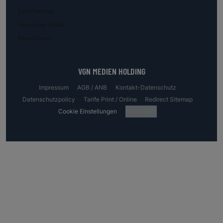
trend.female
trend.real estate
trend.invest
VGN MEDIEN HOLDING
Impressum
AGB / ANB
Kontakt-Datenschutz
Datenschutzpolicy
Tarife Print / Online
Redirect Sitemap
Cookie Einstellungen
Fotocredits