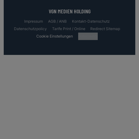
VGN MEDIEN HOLDING
Impressum
AGB / ANB
Kontakt-Datenschutz
Datenschutzpolicy
Tarife Print / Online
Redirect Sitemap
Cookie Einstellungen
Fotocredits