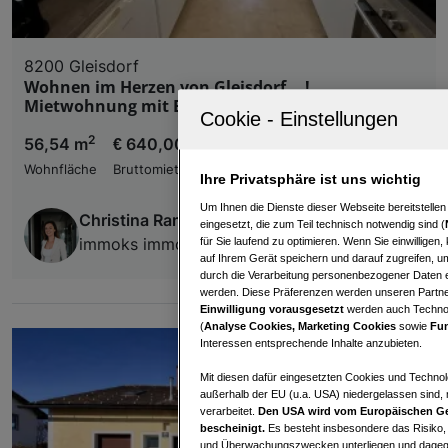
8200 Gleisdorf
Wohnen im Herzen von Gleisdorf ...!
Mietwohnung mit Balkon in zentraler Lage ...!
2
56,54 m
€ 640,00
Wohnfläche
Bruttomiete
Ihre Privatsphäre ist uns wichtig
Um Ihnen die Dienste dieser Webseite bereitstelle
Christina Raminger
eingesetzt, die zum Teil technisch notwendig sind (
immoks immobilien
für Sie laufend zu optimieren. Wenn Sie einwillige
auf Ihrem Gerät speichern und darauf zugreifen, um
durch die Verarbeitung personenbezogener Daten e
werden. Diese Präferenzen werden unseren Partnern
Einwilligung vorausgesetzt
werden auch Technol
(
Analyse Cookies, Marketing Cookies
sowie
Fun
Interessen entsprechende Inhalte anzubieten.
Mit diesen dafür eingesetzten Cookies und Technol
außerhalb der EU (u.a. USA) niedergelassen sind,
verarbeitet.
Den USA wird vom Europäischen Ge
bescheinigt.
Es besteht insbesondere das Risiko,
und Überwachungszwecken unterliegen und dagege