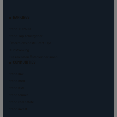
RANKINGS
trend.TOP500
trend.Top Arbeitgeber
Österreichs beste Start-Ups
Kunstranking
Die reichsten Österreicher:innen
COMMUNITIES
trend.law
trend.med
trend.KMU
trend.female
trend.real estate
trend.invest