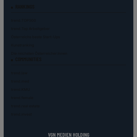
RANKINGS
trend.TOP500
trend.Top Arbeitgeber
Österreichs beste Start-Ups
Kunstranking
Die reichsten Österreicher:innen
COMMUNITIES
trend.law
trend.med
trend.KMU
trend.female
trend.real estate
trend.invest
VGN MEDIEN HOLDING