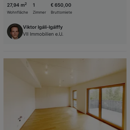
2
27,94 m
1
€ 650,00
Wohnfläche
Zimmer
Bruttomiete
Viktor Igáli-Igálffy
VII Immobilien e.U.