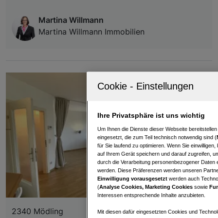
Martina Willmann
Martina Willmann Immobilien
Ihre Privatsphäre ist uns wichtig
Um Ihnen die Dienste dieser Webseite bereitstelle
eingesetzt, die zum Teil technisch notwendig sind (
für Sie laufend zu optimieren. Wenn Sie einwillige
auf Ihrem Gerät speichern und darauf zugreifen, um
durch die Verarbeitung personenbezogener Daten e
werden. Diese Präferenzen werden unseren Partnern
Einwilligung vorausgesetzt
werden auch Technol
(
Analyse Cookies, Marketing Cookies
sowie
Fun
Interessen entsprechende Inhalte anzubieten.
2340 Mödling
Mit diesen dafür eingesetzten Cookies und Technol