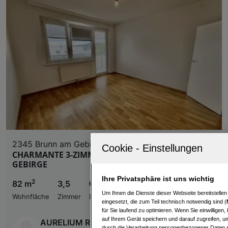
2345 Brunn am Gebirge
CHARMANTE 3-ZIMMER WOHNUNG IN BRUNN AM
GEBIRGE
Ihre Privatsphäre ist uns wichtig
2
82 m
3,5
€ 1.290,00
Um Ihnen die Dienste dieser Webseite bereitstelle
Wohnfläche
Zimmer
Bruttomiete
eingesetzt, die zum Teil technisch notwendig sind (
für Sie laufend zu optimieren. Wenn Sie einwillige
auf Ihrem Gerät speichern und darauf zugreifen, um
AURELIUM REAL ESTATE
durch die Verarbeitung personenbezogener Daten e