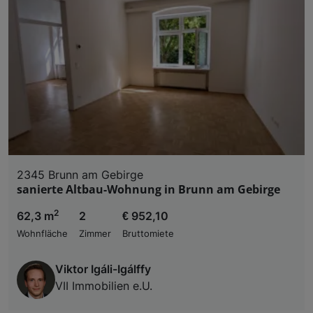
2345 Brunn am Gebirge
sanierte Altbau-Wohnung in Brunn am Gebirge
2
62,3 m
2
€ 952,10
Wohnfläche
Zimmer
Bruttomiete
Viktor Igáli-Igálffy
VII Immobilien e.U.