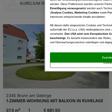
AURELIUM REAL ESTATE GmbH
werden. Diese Präferenzen werden unseren Partnern
Einwilligung vorausgesetzt
werden auch Technol
(
Analyse Cookies, Marketing Cookies
sowie
Fun
Interessen entsprechende Inhalte anzubieten.
Mit diesen dafür eingesetzten Cookies und Technol
außerhalb der EU (u.a. USA) niedergelassen sind,
verarbeitet.
Den USA wird vom Europäischen Ge
bescheinigt.
Es besteht insbesondere das Risiko,
und Überwachungszwecken unterliegen und dagege
Mit Klick auf „Zustimmen & fortfahren“ willig
von Drittanbietern (auch aus USA) ein.
In den Ei
Zustim
und Widerspruch gegen die Verarbeitung auf der Gr
Einste
„Cookie Einstellungen“, die sich auf jeder Seite unt
Wir und unsere Partner verarbeiten 
Verwendung genauer Standortdaten. Endgeräteeigens
Zugriff auf Informationen auf einem Endgerät. Per
und der Performance von Inhalten, Zielgruppenfo
2345 Brunn am Gebirge
1-ZIMMER-WOHNUNG MIT BALKON IN RUHELAGE
Liste der Partner (Lieferanten)
2
37,5 m
1
€ 681,50