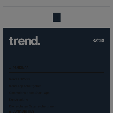
(current)
1
RANKINGS
trend.TOP500
trend.Top Arbeitgeber
Österreichs beste Start-Ups
Kunstranking
Die reichsten Österreicher:innen
COMMUNITIES