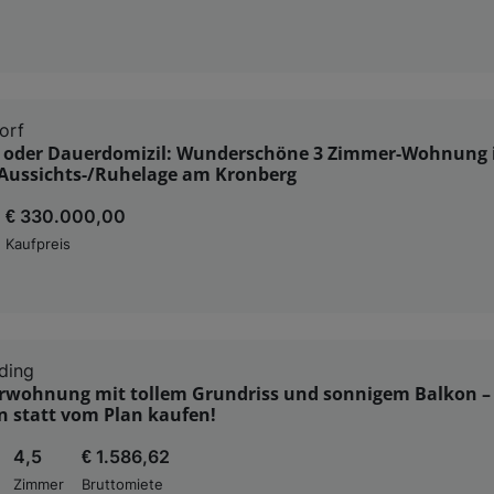
orf
n- oder Dauerdomizil: Wunderschöne 3 Zimmer-Wohnung 
 Aussichts-/Ruhelage am Kronberg
€ 330.000,00
Kaufpreis
ding
rwohnung mit tollem Grundriss und sonnigem Balkon – 
n statt vom Plan kaufen!
4,5
€ 1.586,62
Zimmer
Bruttomiete