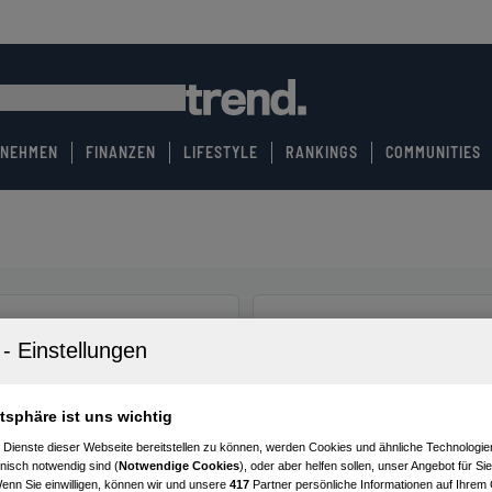
RNEHMEN
FINANZEN
LIFESTYLE
RANKINGS
COMMUNITIES
atsphäre ist uns wichtig
 Dienste dieser Webseite bereitstellen zu können, werden Cookies und ähnliche Technologien
nisch notwendig sind (
Notwendige Cookies
), oder aber helfen sollen, unser Angebot für Si
Wenn Sie einwilligen, können wir und unsere
417
Partner persönliche Informationen auf Ihrem