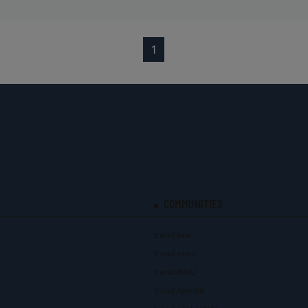
(current)
1
COMMUNITIES
trend.law
trend.med
trend.KMU
trend.female