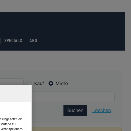
SPECIALS
ABO
Kauf
Miete
Suchen
Löschen
 eingesetzt, die
e laufend zu
 Gerät speichern