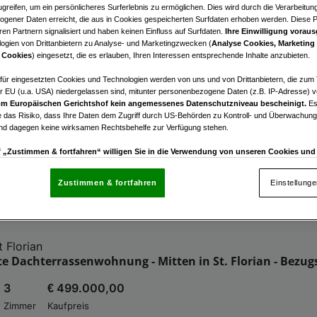
greifen, um ein persönlicheres Surferlebnis zu ermöglichen. Dies wird durch die Verarbeitun
bilien zur Verfügung.
gener Daten erreicht, die aus in Cookies gespeicherten Surfdaten erhoben werden. Diese 
en Partnern signalisiert und haben keinen Einfluss auf Surfdaten.
Ihre Einwilligung voraus
ogien von Drittanbietern zu Analyse- und Marketingzwecken (
Analyse Cookies, Marketing
ie unsere alternativen Angebote.
 Cookies
) eingesetzt, die es erlauben, Ihren Interessen entsprechende Inhalte anzubieten.
afür eingesetzten Cookies und Technologien werden von uns und von Drittanbietern, die zum 
nden
r EU (u.a. USA) niedergelassen sind, mitunter personenbezogene Daten (z.B. IP-Adresse) v
s - Bright Side - einzigartige Eigentumswohnung mit ei
m Europäischen Gerichtshof kein angemessenes Datenschutzniveau bescheinigt.
Es
 das Risiko, dass Ihre Daten dem Zugriff durch US-Behörden zu Kontroll- und Überwachu
en am Sonnenhang Top 4
und dagegen keine wirksamen Rechtsbehelfe zur Verfügung stehen.
3
€ 1.885.000,00
uf „Zustimmen & fortfahren“ willigen Sie in die Verwendung von unseren Cookies un
rn (auch aus USA) ein.
In den Einstellungen können Sie jederzeit Ihre Präferenzen verwalt
Zimmer
Kaufpreis
gegen die Verarbeitung auf der Grundlage berechtigter Interessen einlegen. Klicken Sie dazu
Zustimmen & fortfahren
Einstellung
“, die sich auf jeder Seite unten im Footer befinden.
nsere Partner verarbeiten Daten, um Folgendes bereitzustellen:
 Florian
enauer Standortdaten. Endgeräteeigenschaften zur Identifikation aktiv abfragen. Speichern 
 Dachterrassenwohnung - Mitten in St. Florian - Bezugs
ionen auf einem Endgerät. Personalisierte Werbung und Inhalte, Messung von Werbeleistung 
von Inhalten, Zielgruppenforschung sowie Entwicklung und Verbesserung von Angeboten.
3
€ 499.000,00
rtner (Lieferanten)
Zimmer
Kaufpreis