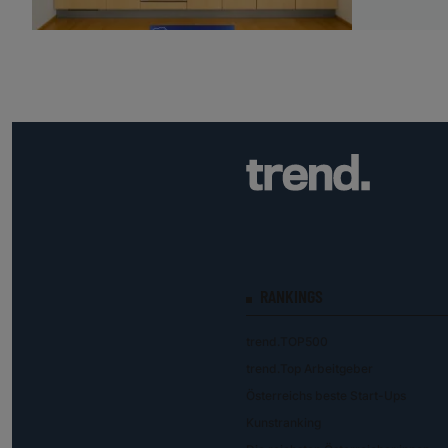
RANKINGS
trend.TOP500
trend.Top Arbeitgeber
Österreichs beste Start-Ups
Kunstranking