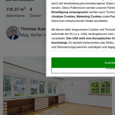
durch die Verarbeitung personenbezogener Daten e
werden. Diese Präferenzen werden unseren Partnern
2
116,37 m
4
€ 1.549,00
Einwilligung vorausgesetzt
werden auch Technol
Wohnfläche
Zimmer
Bruttomiete
(
Analyse Cookies, Marketing Cookies
sowie
Fun
Interessen entsprechende Inhalte anzubieten.
Thomas Auer
Mit diesen dafür eingesetzten Cookies und Technol
außerhalb der EU (u.a. USA) niedergelassen sind,
Mag. Kofler Vermögenstreuhand GmbH
verarbeitet.
Den USA wird vom Europäischen Ge
bescheinigt.
Es besteht insbesondere das Risiko,
und Überwachungszwecken unterliegen und dagege
Mit Klick auf „Zustimmen & fortfahren“ willig
von Drittanbietern (auch aus USA) ein.
In den Ei
Zustim
und Widerspruch gegen die Verarbeitung auf der Gr
Einste
„Cookie Einstellungen“, die sich auf jeder Seite unt
Wir und unsere Partner verarbeiten 
Verwendung genauer Standortdaten. Endgeräteeigens
Zugriff auf Informationen auf einem Endgerät. Per
und der Performance von Inhalten, Zielgruppenfo
Liste der Partner (Lieferanten)