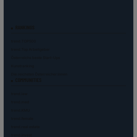
RANKINGS
trend.TOP500
trend.Top Arbeitgeber
Österreichs beste Start-Ups
Kunstranking
Die reichsten Österreicher:innen
COMMUNITIES
trend.law
trend.med
trend.KMU
trend.female
trend.real estate
trend.invest