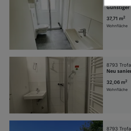
8793 Trofa
Günstiger
Wir und u
2
37,71 m
Verwendung g
auf Informat
Wohnfläche
Performance 
Liste der Pa
8793 Trofa
Neu sanie
2
32,06 m
Wohnfläche
8793 Trofa