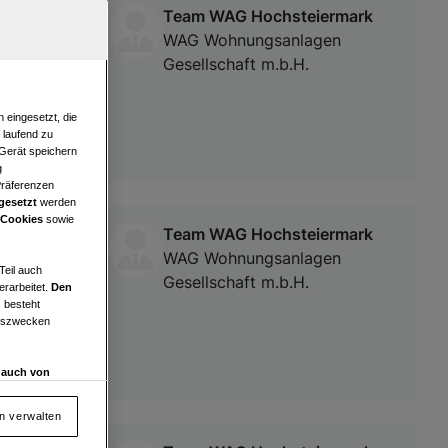
Team WAG Hochsteiermark
WAG Wohnungsanlagen
Gesellschaft m.b.H.
 eingesetzt, die
e laufend zu
 Gerät speichern
g
Präferenzen
gesetzt
werden
 Cookies
sowie
Team WAG Hochsteiermark
WAG Wohnungsanlagen
Teil auch
Gesellschaft m.b.H.
erarbeitet.
Den
 besteht
ngszwecken
d auch von
en und
 auf „Cookie
en verwalten