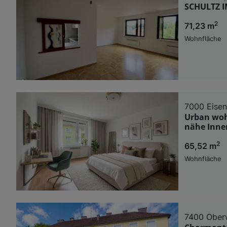
SCHULTZ I
2
71,23 m
Wohnfläche
7000 Eisen
Urban woh
nähe Inne
2
65,52 m
Wohnfläche
7400 Ober