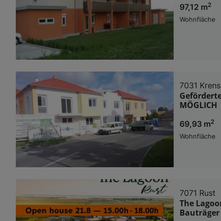
2
97,12 m
Wohnfläche
7031 Krens
Gefördert
MÖGLICH
2
69,93 m
Wohnfläche
7071 Rust
The Lagoo
Bauträger