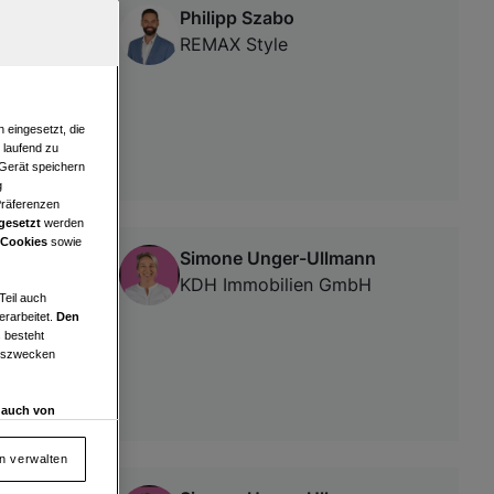
Philipp Szabo
e, top
REMAX Style
 eingesetzt, die
e laufend zu
 Gerät speichern
g
Präferenzen
gesetzt
werden
 Cookies
sowie
Simone Unger-Ullmann
KDH Immobilien GmbH
Teil auch
erarbeitet.
Den
 besteht
ngszwecken
d auch von
en und
 auf „Cookie
en verwalten