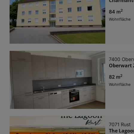
Charmante
2
84 m
Wohnfläche
7400 Ober
Oberwart 
2
82 m
Wohnfläche
7071 Rust
The Lagoo