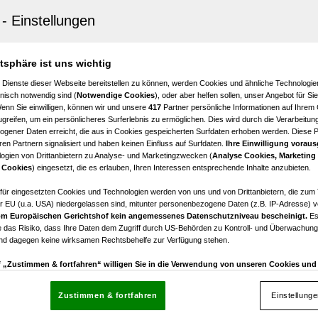
tein
e Eigentumswohnung in Hornstein, 125m², Loggia, Garag
ng!
atsphäre ist uns wichtig
€ 310.000,00
 Dienste dieser Webseite bereitstellen zu können, werden Cookies und ähnliche Technologien
Kaufpreis
nisch notwendig sind (
Notwendige Cookies
), oder aber helfen sollen, unser Angebot für Si
Wenn Sie einwilligen, können wir und unsere
417
Partner persönliche Informationen auf Ihrem
greifen, um ein persönlicheres Surferlebnis zu ermöglichen. Dies wird durch die Verarbeitun
gener Daten erreicht, die aus in Cookies gespeicherten Surfdaten erhoben werden. Diese 
en Partnern signalisiert und haben keinen Einfluss auf Surfdaten.
Ihre Einwilligung voraus
ogien von Drittanbietern zu Analyse- und Marketingzwecken (
Analyse Cookies, Marketing
edl am See
 Cookies
) eingesetzt, die es erlauben, Ihren Interessen entsprechende Inhalte anzubieten.
NSFREIE 3 ZIMMERWOHNUNG MIT BALKON!
afür eingesetzten Cookies und Technologien werden von uns und von Drittanbietern, die zum 
r EU (u.a. USA) niedergelassen sind, mitunter personenbezogene Daten (z.B. IP-Adresse) v
3
€ 932,84
m Europäischen Gerichtshof kein angemessenes Datenschutzniveau bescheinigt.
Es
Zimmer
Bruttomiete
 das Risiko, dass Ihre Daten dem Zugriff durch US-Behörden zu Kontroll- und Überwachu
und dagegen keine wirksamen Rechtsbehelfe zur Verfügung stehen.
uf „Zustimmen & fortfahren“ willigen Sie in die Verwendung von unseren Cookies un
rn (auch aus USA) ein.
In den Einstellungen können Sie jederzeit Ihre Präferenzen verwalt
gegen die Verarbeitung auf der Grundlage berechtigter Interessen einlegen. Klicken Sie dazu
Zustimmen & fortfahren
Einstellung
“, die sich auf jeder Seite unten im Footer befinden.