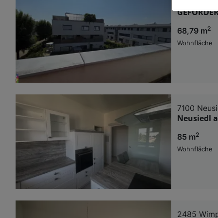
7100 Neusi
GEFÖRDER
Wir und u
2
68,79 m
Verwendung g
auf Informat
Wohnfläche
Performance 
Liste der Pa
7100 Neusi
Neusiedl 
2
85 m
Wohnfläche
2485 Wimpa