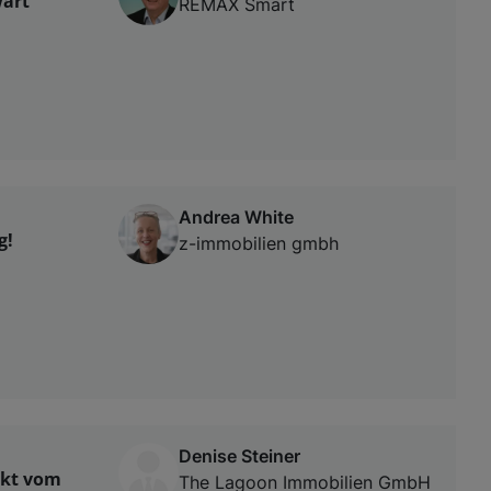
art
REMAX Smart
Andrea White
g!
z-immobilien gmbh
Denise Steiner
ekt vom
The Lagoon Immobilien GmbH