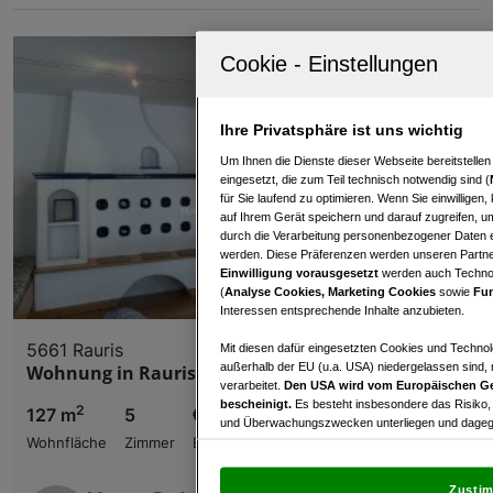
Ihre Privatsphäre ist uns wichtig
Um Ihnen die Dienste dieser Webseite bereitstelle
eingesetzt, die zum Teil technisch notwendig sind (
für Sie laufend zu optimieren. Wenn Sie einwillige
auf Ihrem Gerät speichern und darauf zugreifen, um
durch die Verarbeitung personenbezogener Daten e
werden. Diese Präferenzen werden unseren Partnern
Einwilligung vorausgesetzt
werden auch Technol
(
Analyse Cookies, Marketing Cookies
sowie
Fun
Interessen entsprechende Inhalte anzubieten.
5661 Rauris
Mit diesen dafür eingesetzten Cookies und Technol
außerhalb der EU (u.a. USA) niedergelassen sind,
Wohnung in Rauris zu vermieten
verarbeitet.
Den USA wird vom Europäischen Ge
bescheinigt.
Es besteht insbesondere das Risiko,
2
127 m
5
€ 1.596,00
und Überwachungszwecken unterliegen und dagege
Wohnfläche
Zimmer
Bruttomiete
Mit Klick auf „Zustimmen & fortfahren“ willig
von Drittanbietern (auch aus USA) ein.
In den Ei
Zustim