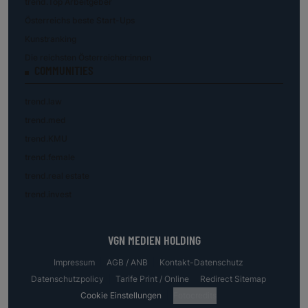
trend.Top Arbeitgeber
Österreichs beste Start-Ups
Kunstranking
Die reichsten Österreicher:innen
COMMUNITIES
trend.law
trend.med
trend.KMU
trend.female
trend.real estate
trend.invest
VGN MEDIEN HOLDING
Impressum
AGB / ANB
Kontakt-Datenschutz
Datenschutzpolicy
Tarife Print / Online
Redirect Sitemap
Cookie Einstellungen
Fotocredits