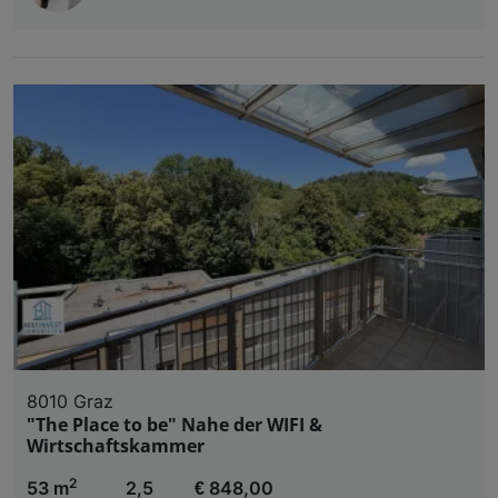
8010 Graz
"The Place to be" Nahe der WIFI &
Wirtschaftskammer
2
53 m
2,5
€ 848,00