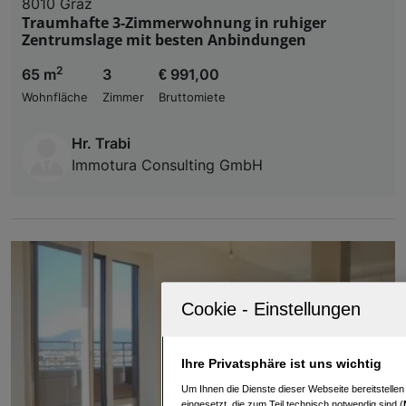
8010 Graz
Traumhafte 3-Zimmerwohnung in ruhiger
Zentrumslage mit besten Anbindungen
2
65 m
3
€ 991,00
Wohnfläche
Zimmer
Bruttomiete
Hr. Trabi
Immotura Consulting GmbH
Ihre Privatsphäre ist uns wichtig
Um Ihnen die Dienste dieser Webseite bereitstelle
eingesetzt, die zum Teil technisch notwendig sind (