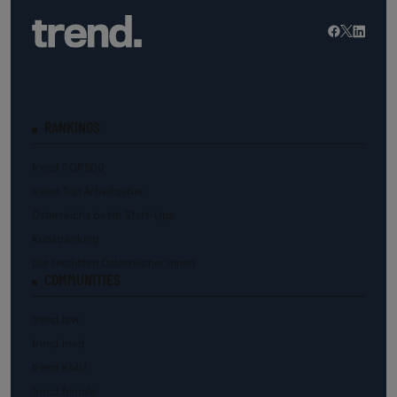
RANKINGS
trend.TOP500
trend.Top Arbeitgeber
Österreichs beste Start-Ups
Kunstranking
Die reichsten Österreicher:innen
COMMUNITIES
trend.law
trend.med
trend.KMU
trend.female