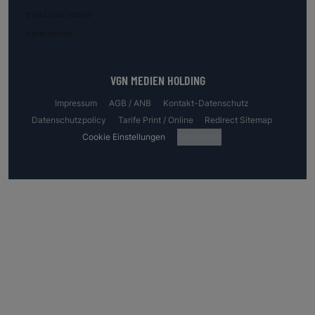
trend.real estate
trend.invest
VGN MEDIEN HOLDING
Impressum
AGB / ANB
Kontakt-Datenschutz
Datenschutzpolicy
Tarife Print / Online
Redirect Sitemap
Cookie Einstellungen
Fotocredits