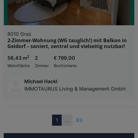
8010 Graz
2-Zimmer-Wohnung (WG tauglich!) mit Balkon in
Geidorf – saniert, zentral und vielseitig nutzbar!
2
56,43 m
2
€ 799,00
Wohnfläche
Zimmer
Bruttomiete
Michael Hackl
IMMOTAURUS Living & Management GmbH
(current)
1
…
83