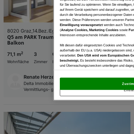
für Sie laufend zu optimieren. Wenn Sie einwillige
auf Ihrem Gerät speichern und darauf zugreifen, um
durch die Verarbeitung personenbezogener Daten e
werden. Diese Präferenzen werden unseren Partnern
Einwilligung vorausgesetzt
werden auch Technol
8020 Graz,14.Bez.:Eggenberg
(
Analyse Cookies, Marketing Cookies
sowie
Fun
Interessen entsprechende Inhalte anzubieten.
Q5 am PARK Traumblick 3ZI sonniger 23m² Eck-
Balkon
Mit diesen dafür eingesetzten Cookies und Technol
außerhalb der EU (u.a. USA) niedergelassen sind,
2
71,1 m
3
€ 1.198,00
verarbeitet.
Den USA wird vom Europäischen Ge
bescheinigt.
Es besteht insbesondere das Risiko,
Wohnfläche
Zimmer
Bruttomiete
und Überwachungszwecken unterliegen und dagege
Mit Klick auf „Zustimmen & fortfahren“ willig
Renate Herzeg
von Drittanbietern (auch aus USA) ein.
In den Ei
Delta Immobilien Verwaltungs,- Verwertungs und
Zustim
und Widerspruch gegen die Verarbeitung auf der Gr
Vermittlungs- gesellschaft m.b.H.
Einste
„Cookie Einstellungen“, die sich auf jeder Seite unt
Wir und unsere Partner verarbeiten 
Verwendung genauer Standortdaten. Endgeräteeigens
Zugriff auf Informationen auf einem Endgerät. Per
und der Performance von Inhalten, Zielgruppenfo