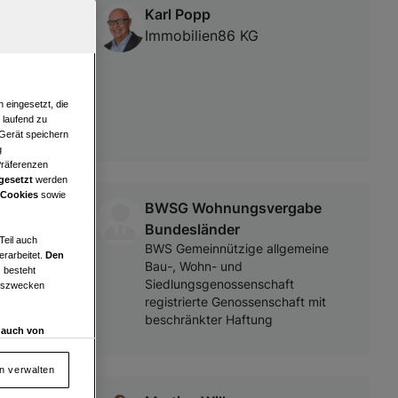
Karl Popp
Immobilien86 KG
 eingesetzt, die
e laufend zu
 Gerät speichern
g
Präferenzen
gesetzt
werden
 Cookies
sowie
BWSG Wohnungsvergabe
Bundesländer
Teil auch
BWS Gemeinnützige allgemeine
erarbeitet.
Den
Bau-, Wohn- und
 besteht
Siedlungsgenossenschaft
ngszwecken
registrierte Genossenschaft mit
beschränkter Haftung
d auch von
en und
 auf „Cookie
en verwalten