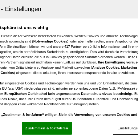
ndorf
ohlfühloase im Seepark Vösendorf
3,5
€ 1.390,00
atsphäre ist uns wichtig
Zimmer
Bruttomiete
 Dienste dieser Webseite bereitstellen zu können, werden Cookies und ähnliche Technologien
nisch notwendig sind (
Notwendige Cookies
), oder aber helfen sollen, unser Angebot für Si
Wenn Sie einwilligen, können wir und unsere
417
Partner persönliche Informationen auf Ihrem
greifen, um ein persönlicheres Surferlebnis zu ermöglichen. Dies wird durch die Verarbeitun
gener Daten erreicht, die aus in Cookies gespeicherten Surfdaten erhoben werden. Diese 
en Partnern signalisiert und haben keinen Einfluss auf Surfdaten.
Ihre Einwilligung voraus
ogien von Drittanbietern zu Analyse- und Marketingzwecken (
Analyse Cookies, Marketing
ndorf
 Cookies
) eingesetzt, die es erlauben, Ihren Interessen entsprechende Inhalte anzubieten.
Wohnung mit Loggia in Vösendorf
afür eingesetzten Cookies und Technologien werden von uns und von Drittanbietern, die zum 
r EU (u.a. USA) niedergelassen sind, mitunter personenbezogene Daten (z.B. IP-Adresse) v
3
€ 1.295,02
m Europäischen Gerichtshof kein angemessenes Datenschutzniveau bescheinigt.
Es
Zimmer
Bruttomiete
 das Risiko, dass Ihre Daten dem Zugriff durch US-Behörden zu Kontroll- und Überwachu
und dagegen keine wirksamen Rechtsbehelfe zur Verfügung stehen.
uf „Zustimmen & fortfahren“ willigen Sie in die Verwendung von unseren Cookies un
rn (auch aus USA) ein.
In den Einstellungen können Sie jederzeit Ihre Präferenzen verwalt
gegen die Verarbeitung auf der Grundlage berechtigter Interessen einlegen. Klicken Sie dazu
Zustimmen & fortfahren
Einstellung
“, die sich auf jeder Seite unten im Footer befinden.