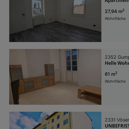
Apartment 
2
27,94 m
Wohnfläche
2352 Gump
Helle Woh
2
61 m
Wohnfläche
2331 Vöse
UNBEFRISTE