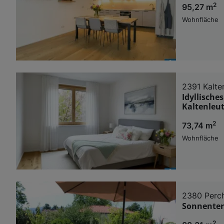
2
95,27 m
Wohnfläche
2391 Kalte
Idyllisch
Kaltenleu
2
73,74 m
Wohnfläche
2380 Perch
Sonnenter
2