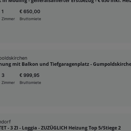
in Mödling - generalsanierter Erstbezug - € 650 inkl. He
1
€ 650,00
Zimmer
Bruttomiete
oldskirchen
nung mit Balkon und Tiefgaragenplatz - Gumpoldskirch
3
€ 999,95
Zimmer
Bruttomiete
ndorf
T - 3 ZI - Loggia - ZUZÜGLICH Heizung Top 5/Stiege 2