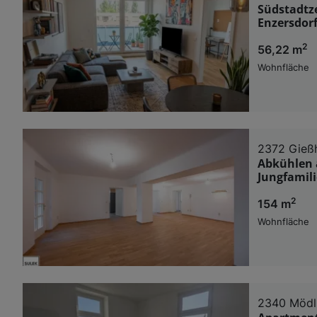
Südstadtz
Enzersdorf
2
56,22 m
Wohnfläche
2372 Gieß
Abkühlen 
Jungfamili
2
154 m
Wohnfläche
2340 Mödl