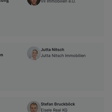
izung
VII Immobilien e.U.
Jutta Nitsch
en
Jutta Nitsch Immobilien
Stefan Bruckböck
Eisele Real KG