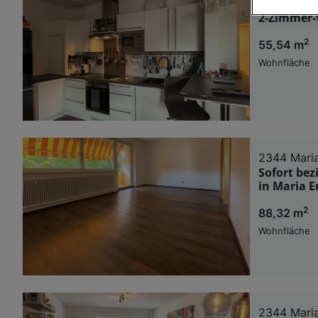
2331 Vöse
2-Zimmer-
Wir und u
2
55,54 m
Verwendung g
auf Informat
Wohnfläche
Performance 
Liste der Pa
2344 Maria
Sofort be
in Maria E
2
88,32 m
Wohnfläche
2344 Maria