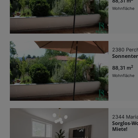
88,31 m
Wohnfläche
2380 Perch
Sonnenter
2
88,31 m
Wohnfläche
2344 Maria
Sorglos-W
Miete!