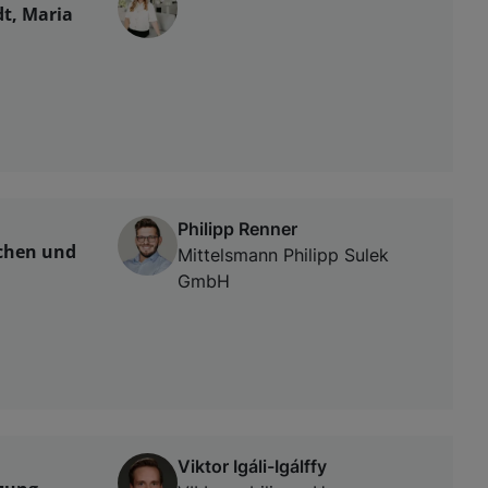
t, Maria
Philipp Renner
chen und
Mittelsmann Philipp Sulek
GmbH
Viktor Igáli-Igálffy