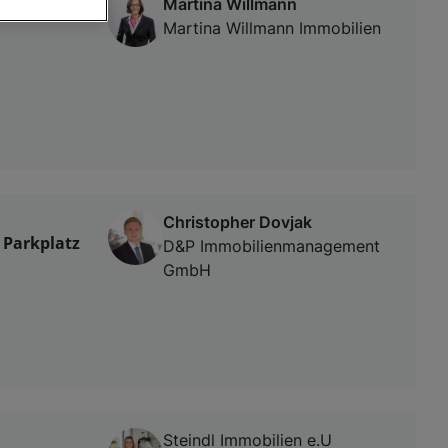
Martina Willmann
Martina Willmann Immobilien
von oder Zugriff
und der
Christopher Dovjak
 Parkplatz
D&P Immobilienmanagement
GmbH
Steindl Immobilien e.U