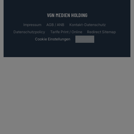
VGN MEDIEN HOLDING
Impressum
AGB / ANB
Kontakt-Datenschutz
Datenschutzpolicy
Tarife Print / Online
Redirect Sitemap
Cookie Einstellungen
Fotocredits