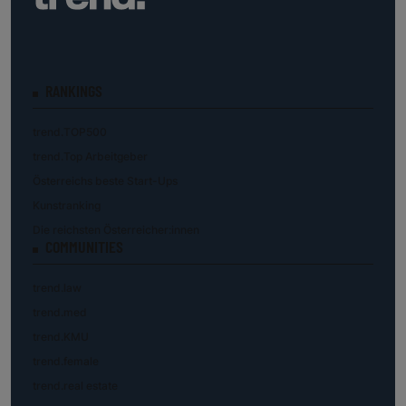
RANKINGS
trend.TOP500
trend.Top Arbeitgeber
Österreichs beste Start-Ups
Kunstranking
Die reichsten Österreicher:innen
COMMUNITIES
trend.law
trend.med
trend.KMU
trend.female
trend.real estate