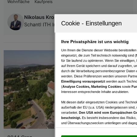
Wohnfläche
Kaufpreis
Nikolaus Kronabitter
Schantl ITH Immobilientreuhand GmbH
Ihre Privatsphäre ist uns wichtig
Um Ihnen die Dienste dieser Webseite bereitstelle
eingesetzt, die zum Teil technisch notwendig sind (
für Sie laufend zu optimieren. Wenn Sie einwillige
auf Ihrem Gerät speichern und darauf zugreifen, um
durch die Verarbeitung personenbezogener Daten e
werden. Diese Präferenzen werden unseren Partnern
Einwilligung vorausgesetzt
werden auch Technol
(
Analyse Cookies, Marketing Cookies
sowie
Fun
Interessen entsprechende Inhalte anzubieten.
Mit diesen dafür eingesetzten Cookies und Technol
außerhalb der EU (u.a. USA) niedergelassen sind,
verarbeitet.
Den USA wird vom Europäischen Ge
bescheinigt.
Es besteht insbesondere das Risiko,
und Überwachungszwecken unterliegen und dagege
Mit Klick auf „Zustimmen & fortfahren“ willig