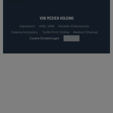
trend.invest
VGN MEDIEN HOLDING
Impressum
AGB / ANB
Kontakt-Datenschutz
Datenschutzpolicy
Tarife Print / Online
Redirect Sitemap
Cookie Einstellungen
Fotocredits