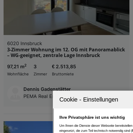
6020 Innsbruck
3-Zimmer Wohnung im 12. OG mit Panoramablick
– WG-geeignet, zentrale Lage Innsbruck
2
97,21 m
3
€ 2.513,85
Wohnfläche
Zimmer
Bruttomiete
Dennis Gadenstätter
PEMA Real Estate Services GmbH
Ihre Privatsphäre ist uns wichtig
Um Ihnen die Dienste dieser Webseite bereitstelle
eingesetzt, die zum Teil technisch notwendig sind (