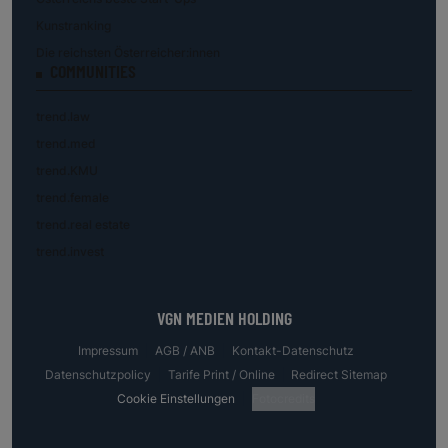
Kunstranking
Die reichsten Österreicher:innen
COMMUNITIES
trend.law
trend.med
trend.KMU
trend.female
trend.real estate
trend.invest
VGN MEDIEN HOLDING
Impressum
AGB / ANB
Kontakt-Datenschutz
Datenschutzpolicy
Tarife Print / Online
Redirect Sitemap
Cookie Einstellungen
Fotocredits