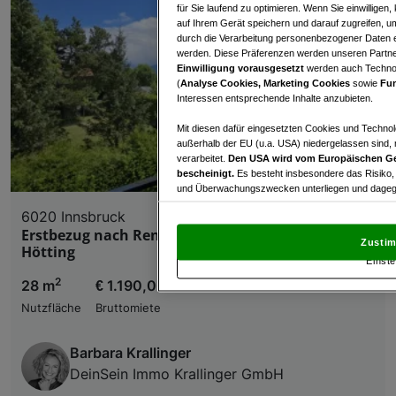
für Sie laufend zu optimieren. Wenn Sie einwillige
auf Ihrem Gerät speichern und darauf zugreifen, um
durch die Verarbeitung personenbezogener Daten e
werden. Diese Präferenzen werden unseren Partnern
Einwilligung vorausgesetzt
werden auch Technol
(
Analyse Cookies, Marketing Cookies
sowie
Fun
Interessen entsprechende Inhalte anzubieten.
Mit diesen dafür eingesetzten Cookies und Technol
außerhalb der EU (u.a. USA) niedergelassen sind,
verarbeitet.
Den USA wird vom Europäischen Ge
bescheinigt.
Es besteht insbesondere das Risiko,
und Überwachungszwecken unterliegen und dagege
6020 Innsbruck
Mit Klick auf „Zustimmen & fortfahren“ willig
Erstbezug nach Renovierung! Garconniere in
von Drittanbietern (auch aus USA) ein.
In den Ei
Zustim
Hötting
und Widerspruch gegen die Verarbeitung auf der Gr
Einste
„Cookie Einstellungen“, die sich auf jeder Seite unt
2
28 m
€ 1.190,00
Nutzfläche
Bruttomiete
Wir und unsere Partner verarbeiten 
Verwendung genauer Standortdaten. Endgeräteeigens
Barbara Krallinger
Zugriff auf Informationen auf einem Endgerät. Per
und der Performance von Inhalten, Zielgruppenfo
DeinSein Immo Krallinger GmbH
Liste der Partner (Lieferanten)