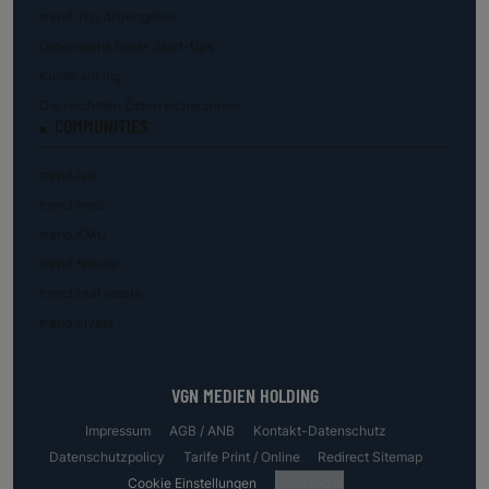
trend.Top Arbeitgeber
Österreichs beste Start-Ups
Kunstranking
Die reichsten Österreicher:innen
COMMUNITIES
trend.law
trend.med
trend.KMU
trend.female
trend.real estate
trend.invest
VGN MEDIEN HOLDING
Impressum
AGB / ANB
Kontakt-Datenschutz
Datenschutzpolicy
Tarife Print / Online
Redirect Sitemap
Cookie Einstellungen
Fotocredits