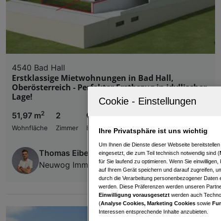
4540 Bad Hall
Erstklassige Mietwohnungen in Bad Hall,
Oberösterreich - Perfekter Erstbezug in idyllischer
Lage!
2
51,97 m
2
€ 1.086,00
Wohnfläche
Zimmer
Bruttomiete
Ihre Privatsphäre ist uns wichtig
Um Ihnen die Dienste dieser Webseite bereitstelle
Thomas Eiber
eingesetzt, die zum Teil technisch notwendig sind (
für Sie laufend zu optimieren. Wenn Sie einwillige
Neuwog Immobilien GmbH
auf Ihrem Gerät speichern und darauf zugreifen, um
durch die Verarbeitung personenbezogener Daten e
werden. Diese Präferenzen werden unseren Partnern
Einwilligung vorausgesetzt
werden auch Technol
(
Analyse Cookies, Marketing Cookies
sowie
Fun
Interessen entsprechende Inhalte anzubieten.