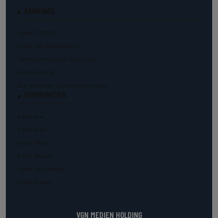
RANKINGS
trend.TOP500
trend.Top Arbeitgeber
Österreichs beste Start-Ups
Kunstranking
Die reichsten Österreicher:innen
COMMUNITIES
trend.law
trend.med
trend.KMU
trend.female
trend.real estate
trend.invest
VGN MEDIEN HOLDING