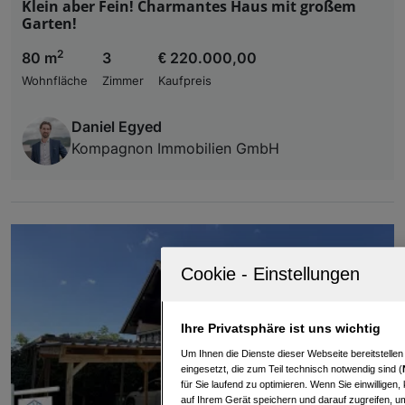
Klein aber Fein! Charmantes Haus mit großem
Garten!
2
80 m
3
€ 220.000,00
Wohnfläche
Zimmer
Kaufpreis
Daniel Egyed
Kompagnon Immobilien GmbH
Ihre Privatsphäre ist uns wichtig
Um Ihnen die Dienste dieser Webseite bereitstelle
eingesetzt, die zum Teil technisch notwendig sind (
für Sie laufend zu optimieren. Wenn Sie einwillige
auf Ihrem Gerät speichern und darauf zugreifen, um