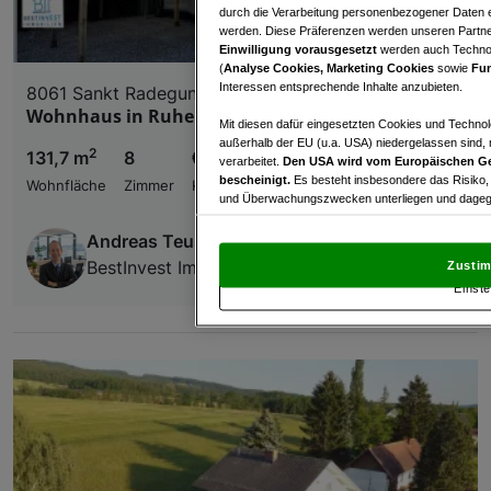
durch die Verarbeitung personenbezogener Daten e
werden. Diese Präferenzen werden unseren Partnern
Einwilligung vorausgesetzt
werden auch Technol
(
Analyse Cookies, Marketing Cookies
sowie
Fun
Interessen entsprechende Inhalte anzubieten.
8061 Sankt Radegund bei Graz
Wohnhaus in Ruhelage - Nahe zu Graz
Mit diesen dafür eingesetzten Cookies und Technol
außerhalb der EU (u.a. USA) niedergelassen sind,
2
131,7 m
8
€ 390.000,00
verarbeitet.
Den USA wird vom Europäischen Ge
bescheinigt.
Es besteht insbesondere das Risiko,
Wohnfläche
Zimmer
Kaufpreis
und Überwachungszwecken unterliegen und dagege
Mit Klick auf „Zustimmen & fortfahren“ willig
Andreas Teuschler
von Drittanbietern (auch aus USA) ein.
In den Ei
BestInvest Immobilien
Zustim
und Widerspruch gegen die Verarbeitung auf der Gr
Einste
„Cookie Einstellungen“, die sich auf jeder Seite unt
Wir und unsere Partner verarbeiten 
Verwendung genauer Standortdaten. Endgeräteeigens
Zugriff auf Informationen auf einem Endgerät. Per
und der Performance von Inhalten, Zielgruppenfo
Liste der Partner (Lieferanten)