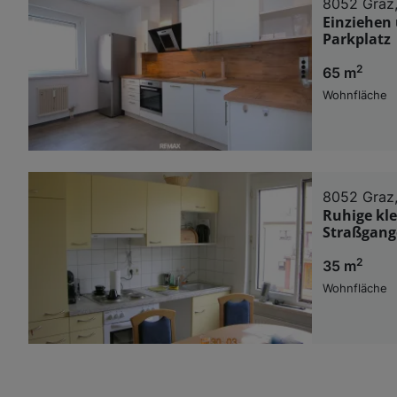
8052 Graz,
Einziehen
Parkplatz
2
65 m
Wohnfläche
8052 Graz,
Ruhige kl
Straßgange
2
35 m
Wohnfläche