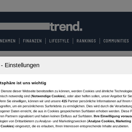
RNEHMEN
FINANZEN
LIFESTYLE
RANKINGS
COMMUNITIES
atsphäre ist uns wichtig
 Dienste dieser Webseite bereitstellen zu können, werden Cookies und ähnliche Technologien
nisch notwendig sind (
Notwendige Cookies
), oder aber helfen sollen, unser Angebot für Si
Wenn Sie einwilligen, können wir und unsere
415
Partner persönliche Informationen auf Ihrem
greifen, um ein persönlicheres Surferlebnis zu ermöglichen. Dies wird durch die Verarbeitun
gener Daten erreicht, die aus in Cookies gespeicherten Surfdaten erhoben werden. Diese 
en Partnern signalisiert und haben keinen Einfluss auf Surfdaten.
Ihre Einwilligung voraus
ogien von Drittanbietern zu Analyse- und Marketingzwecken (
Analyse Cookies, Marketing
 Cookies
) eingesetzt, die es erlauben, Ihren Interessen entsprechende Inhalte anzubieten.