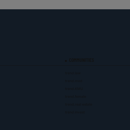
COMMUNITIES
trend.law
trend.med
trend.KMU
trend.female
trend.real estate
trend.invest