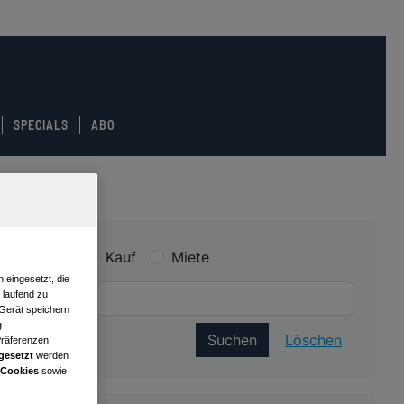
SPECIALS
ABO
Kauf
Miete
 eingesetzt, die
e laufend zu
 Gerät speichern
g
Suchen
Löschen
Präferenzen
gesetzt
werden
 Cookies
sowie