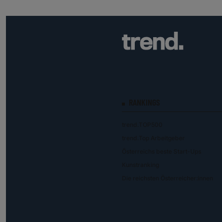
RANKINGS
trend.TOP500
trend.Top Arbeitgeber
Österreichs beste Start-Ups
Kunstranking
Die reichsten Österreicher:innen