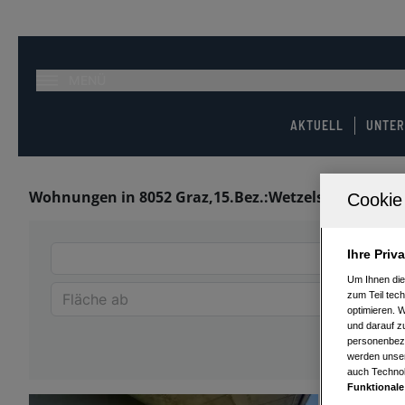
MENÜ
AKTUELL
UNTE
Wohnungen in 8052 Graz,15.Bez.:Wetzelsdorf
Ihre Priv
Um Ihnen die
zum Teil tech
optimieren. 
und darauf zu
personenbezo
werden unser
auch Technol
Funktionale