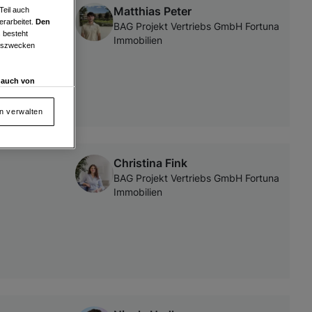
Matthias Peter
Teil auch
erarbeitet.
Den
BAG Projekt Vertriebs GmbH Fortuna
 besteht
Immobilien
ngszwecken
d auch von
en und
 auf „Cookie
en verwalten
Christina Fink
von oder Zugriff
BAG Projekt Vertriebs GmbH Fortuna
und der
Immobilien