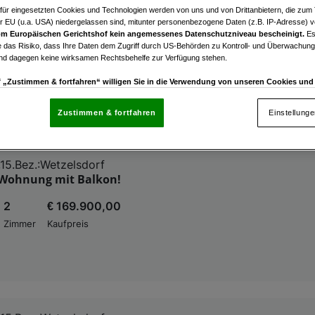
15.Bez.:Wetzelsdorf
afür eingesetzten Cookies und Technologien werden von uns und von Drittanbietern, die zum 
r EU (u.a. USA) niedergelassen sind, mitunter personenbezogene Daten (z.B. IP-Adresse) v
immer Wohnung mit guter öffentlicher Anbindung
m Europäischen Gerichtshof kein angemessenes Datenschutzniveau bescheinigt.
Es
 das Risiko, dass Ihre Daten dem Zugriff durch US-Behörden zu Kontroll- und Überwachu
2
€ 743,64
und dagegen keine wirksamen Rechtsbehelfe zur Verfügung stehen.
Zimmer
Bruttomiete
uf „Zustimmen & fortfahren“ willigen Sie in die Verwendung von unseren Cookies un
rn (auch aus USA) ein.
In den Einstellungen können Sie jederzeit Ihre Präferenzen verwalt
gegen die Verarbeitung auf der Grundlage berechtigter Interessen einlegen. Klicken Sie dazu
Zustimmen & fortfahren
Einstellung
“, die sich auf jeder Seite unten im Footer befinden.
nsere Partner verarbeiten Daten, um Folgendes bereitzustellen:
15.Bez.:Wetzelsdorf
Wohnung mit Balkon!
enauer Standortdaten. Endgeräteeigenschaften zur Identifikation aktiv abfragen. Speichern 
ionen auf einem Endgerät. Personalisierte Werbung und Inhalte, Messung von Werbeleistung 
von Inhalten, Zielgruppenforschung sowie Entwicklung und Verbesserung von Angeboten.
2
€ 169.900,00
rtner (Lieferanten)
Zimmer
Kaufpreis