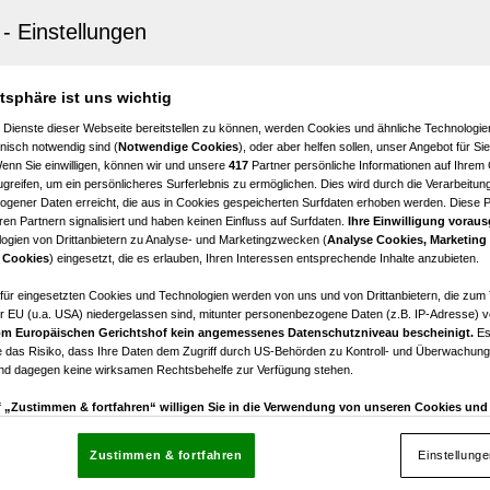
r
GESUCHT! Doppelhaushälfte mit 5,5 Zimmer, Erstbezug,
atsphäre ist uns wichtig
5,5
€ 664.000,00
 Dienste dieser Webseite bereitstellen zu können, werden Cookies und ähnliche Technologien
Zimmer
Kaufpreis
nisch notwendig sind (
Notwendige Cookies
), oder aber helfen sollen, unser Angebot für Si
Wenn Sie einwilligen, können wir und unsere
417
Partner persönliche Informationen auf Ihrem
greifen, um ein persönlicheres Surferlebnis zu ermöglichen. Dies wird durch die Verarbeitun
gener Daten erreicht, die aus in Cookies gespeicherten Surfdaten erhoben werden. Diese 
en Partnern signalisiert und haben keinen Einfluss auf Surfdaten.
Ihre Einwilligung voraus
ogien von Drittanbietern zu Analyse- und Marketingzwecken (
Analyse Cookies, Marketing
ch
 Cookies
) eingesetzt, die es erlauben, Ihren Interessen entsprechende Inhalte anzubieten.
s Einfamilienhaus mit großem Garten und moderner Aus
afür eingesetzten Cookies und Technologien werden von uns und von Drittanbietern, die zum 
r EU (u.a. USA) niedergelassen sind, mitunter personenbezogene Daten (z.B. IP-Adresse) v
m Europäischen Gerichtshof kein angemessenes Datenschutzniveau bescheinigt.
Es
4
€ 705.000,00
 das Risiko, dass Ihre Daten dem Zugriff durch US-Behörden zu Kontroll- und Überwachu
Zimmer
Kaufpreis
und dagegen keine wirksamen Rechtsbehelfe zur Verfügung stehen.
uf „Zustimmen & fortfahren“ willigen Sie in die Verwendung von unseren Cookies un
rn (auch aus USA) ein.
In den Einstellungen können Sie jederzeit Ihre Präferenzen verwalt
gegen die Verarbeitung auf der Grundlage berechtigter Interessen einlegen. Klicken Sie dazu
Zustimmen & fortfahren
Einstellung
“, die sich auf jeder Seite unten im Footer befinden.