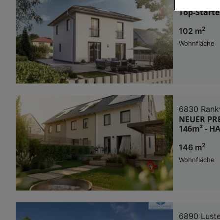
6844 Alta
Top-Starte
Wir und u
2
102 m
Verwendung g
auf Informat
Wohnfläche
Performance 
Liste der Pa
6830 Rank
NEUER PREI
146m² - H
2
146 m
Wohnfläche
6890 Lust