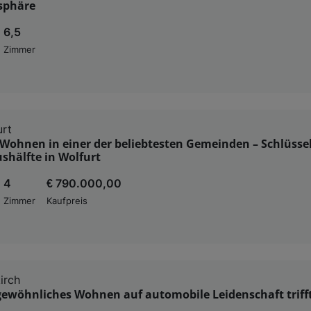
tsphäre
6,5
Zimmer
urt
ohnen in einer der beliebtesten Gemeinden – Schlüssel
shälfte in Wolfurt
4
€ 790.000,00
Zimmer
Kaufpreis
irch
ewöhnliches Wohnen auf automobile Leidenschaft triff