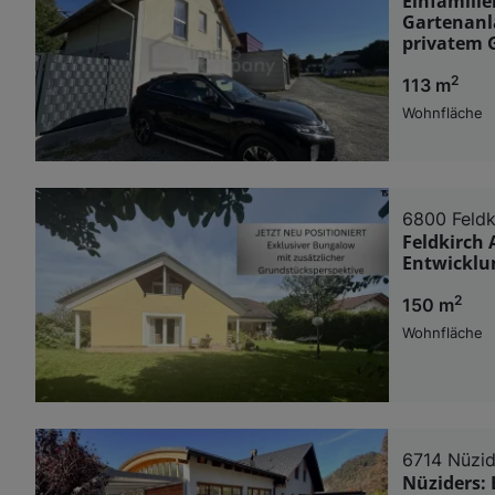
Einfamili
Gartenanla
privatem 
2
113 m
Wohnfläche
6800 Feldk
Feldkirch 
Entwicklu
2
150 m
Wohnfläche
6714 Nüzid
Nüziders: