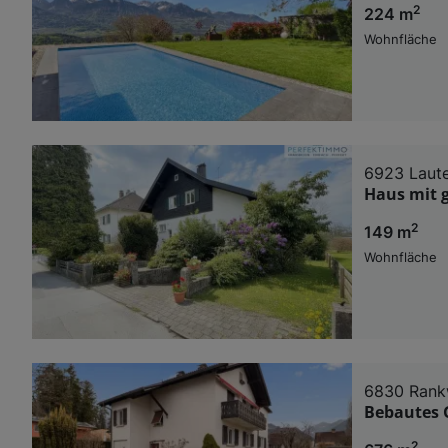
2
224 m
Wohnfläche
6923 Laut
Haus mit 
2
149 m
Wohnfläche
6830 Rank
Bebautes G
2