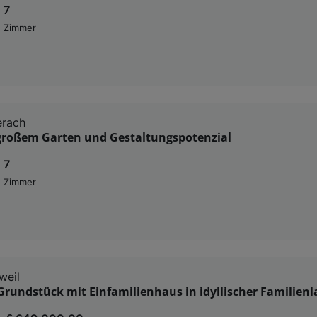
7
Zimmer
erach
großem Garten und Gestaltungspotenzial
7
Zimmer
weil
rundstück mit Einfamilienhaus in idyllischer Familienl