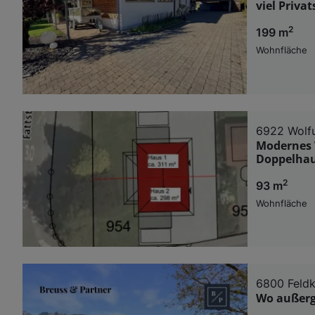
viel Priva
2
199 m
Wohnfläche
6922 Wolf
Modernes W
Doppelhau
2
93 m
Wohnfläche
6800 Feldk
Wo außerg