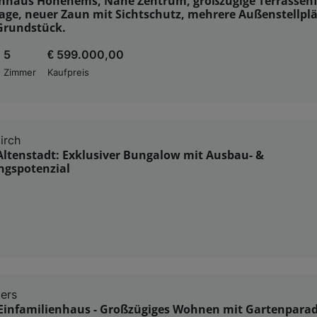
enhaus Hohenems, Nahe Zentrum, großzügige Terrassenf
ge, neuer Zaun mit Sichtschutz, mehrere Außenstellplä
Grundstück.
5
€ 599.000,00
Zimmer
Kaufpreis
irch
Altenstadt: Exklusiver Bungalow mit Ausbau- &
ngspotenzial
ers
 Einfamilienhaus - Großzügiges Wohnen mit Gartenparad