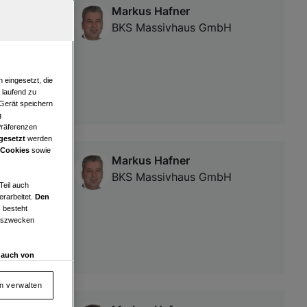
Markus Hafner
 146m² -
BKS Massivhaus GmbH
 eingesetzt, die
e laufend zu
 Gerät speichern
g
Präferenzen
gesetzt
werden
 Cookies
sowie
Markus Hafner
stattung!
BKS Massivhaus GmbH
Teil auch
erarbeitet.
Den
 besteht
ngszwecken
d auch von
en und
 auf „Cookie
en verwalten