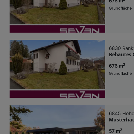
676 m
Grundfläche
6830 Rank
Bebautes G
2
676 m
Grundfläche
6845 Hoh
Musterhau
2
57 m