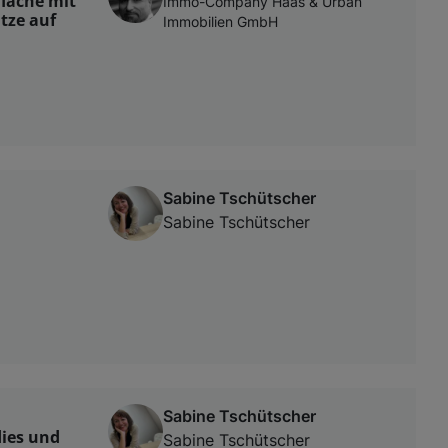
läche mit
Immo-Company Haas & Urban
tze auf
Immobilien GmbH
Sabine Tschütscher
Sabine Tschütscher
Sabine Tschütscher
ies und
Sabine Tschütscher