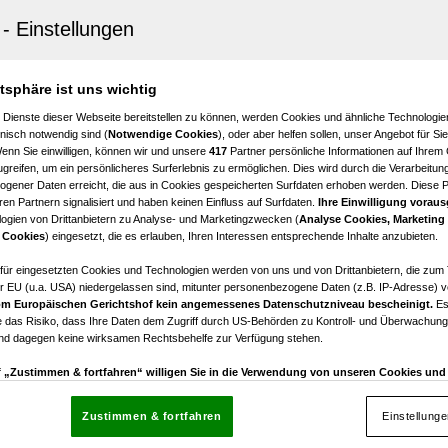
endorf
RHEIT wohnen - VIDEO -
4
€ 1.896,15
atsphäre ist uns wichtig
Zimmer
Bruttomiete
 Dienste dieser Webseite bereitstellen zu können, werden Cookies und ähnliche Technologien
nisch notwendig sind (
Notwendige Cookies
), oder aber helfen sollen, unser Angebot für Si
Wenn Sie einwilligen, können wir und unsere
417
Partner persönliche Informationen auf Ihrem
greifen, um ein persönlicheres Surferlebnis zu ermöglichen. Dies wird durch die Verarbeitun
gener Daten erreicht, die aus in Cookies gespeicherten Surfdaten erhoben werden. Diese 
en Partnern signalisiert und haben keinen Einfluss auf Surfdaten.
Ihre Einwilligung voraus
ogien von Drittanbietern zu Analyse- und Marketingzwecken (
Analyse Cookies, Marketing
endorf
 Cookies
) eingesetzt, die es erlauben, Ihren Interessen entsprechende Inhalte anzubieten.
te) Chance - bevor die Preise steigen!
afür eingesetzten Cookies und Technologien werden von uns und von Drittanbietern, die zum 
r EU (u.a. USA) niedergelassen sind, mitunter personenbezogene Daten (z.B. IP-Adresse) v
4
€ 438.700,00
m Europäischen Gerichtshof kein angemessenes Datenschutzniveau bescheinigt.
Es
Zimmer
Kaufpreis
 das Risiko, dass Ihre Daten dem Zugriff durch US-Behörden zu Kontroll- und Überwachu
und dagegen keine wirksamen Rechtsbehelfe zur Verfügung stehen.
uf „Zustimmen & fortfahren“ willigen Sie in die Verwendung von unseren Cookies un
rn (auch aus USA) ein.
In den Einstellungen können Sie jederzeit Ihre Präferenzen verwalt
gegen die Verarbeitung auf der Grundlage berechtigter Interessen einlegen. Klicken Sie dazu
Zustimmen & fortfahren
Einstellung
“, die sich auf jeder Seite unten im Footer befinden.