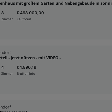
ienhaus mit großem Garten und Nebengebäude in sonni
8
€ 498.000,00
Zimmer
Kaufpreis
endorf
eil - jetzt nützen - mit VIDEO -
4
€ 1.890,19
Zimmer
Bruttomiete
endorf