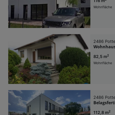
116 m
Wohnfläche
2486 Pott
Wohnhaus 
2
82,5 m
Wohnfläche
2486 Pott
Belagsfert
2
112,8 m