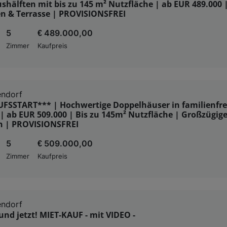
hälften mit bis zu 145 m² Nutzfläche | ab EUR 489.000 
en & Terrasse | PROVISIONSFREI
5
€ 489.000,00
Zimmer
Kaufpreis
endorf
FSSTART*** | Hochwertige Doppelhäuser in familienfre
 ab EUR 509.000 | Bis zu 145m² Nutzfläche | Großzügig
en | PROVISIONSFREI
5
€ 509.000,00
Zimmer
Kaufpreis
endorf
nd jetzt! MIET-KAUF - mit VIDEO -