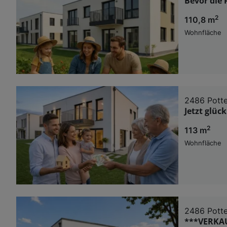
Bevor die 
2
110,8 m
Wohnfläche
2486 Pott
Jetzt glüc
2
113 m
Wohnfläche
2486 Pott
***VERKAU