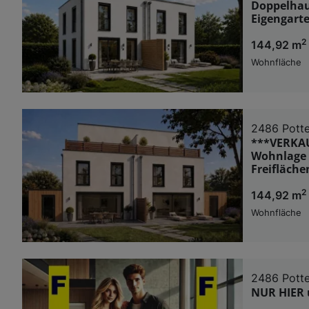
Doppelhaus
Eigengart
2
144,92 m
Wohnfläche
2486 Pott
***VERKAU
Wohnlage |
Freifläch
2
144,92 m
Wohnfläche
2486 Pott
NUR HIER u