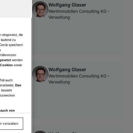
Wolfgang Glaser
Wertimmobilien Consulting KG -
Verwaltung
 eingesetzt, die
e laufend zu
 Gerät speichern
g
Präferenzen
gesetzt
werden
 Cookies
sowie
Wolfgang Glaser
Wertimmobilien Consulting KG -
Teil auch
Verwaltung
erarbeitet.
Den
 besteht
ngszwecken
d auch von
en und
 auf „Cookie
en verwalten