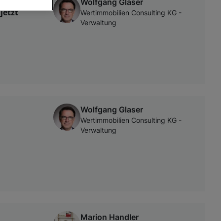
Wolfgang Glaser
jetzt
Wertimmobilien Consulting KG -
Verwaltung
von oder Zugriff
und der
Wolfgang Glaser
Wertimmobilien Consulting KG -
Verwaltung
Marion Handler