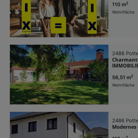
2
110 m
Wohnfläche
2486 Pott
Charmante
IMMOBILI
2
56,51 m
Wohnfläche
2486 Pott
Modernes O
2