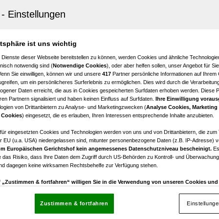
er Neustadt
tein ist gelegt – verwirklichen Sie jetzt Ihre Wohnideen!
4,5
€ 339.000,00
atsphäre ist uns wichtig
Zimmer
Kaufpreis
 Dienste dieser Webseite bereitstellen zu können, werden Cookies und ähnliche Technologien
nisch notwendig sind (
Notwendige Cookies
), oder aber helfen sollen, unser Angebot für Si
Wenn Sie einwilligen, können wir und unsere
417
Partner persönliche Informationen auf Ihrem
greifen, um ein persönlicheres Surferlebnis zu ermöglichen. Dies wird durch die Verarbeitun
gener Daten erreicht, die aus in Cookies gespeicherten Surfdaten erhoben werden. Diese 
en Partnern signalisiert und haben keinen Einfluss auf Surfdaten.
Ihre Einwilligung voraus
ogien von Drittanbietern zu Analyse- und Marketingzwecken (
Analyse Cookies, Marketing
er Neustadt
 Cookies
) eingesetzt, die es erlauben, Ihren Interessen entsprechende Inhalte anzubieten.
tion! Haus mit riesigem Grundstück (fast 2.200 m²) nah
k
afür eingesetzten Cookies und Technologien werden von uns und von Drittanbietern, die zum 
r EU (u.a. USA) niedergelassen sind, mitunter personenbezogene Daten (z.B. IP-Adresse) v
m Europäischen Gerichtshof kein angemessenes Datenschutzniveau bescheinigt.
Es
€ 620.000,00
 das Risiko, dass Ihre Daten dem Zugriff durch US-Behörden zu Kontroll- und Überwachu
Kaufpreis
und dagegen keine wirksamen Rechtsbehelfe zur Verfügung stehen.
uf „Zustimmen & fortfahren“ willigen Sie in die Verwendung von unseren Cookies un
rn (auch aus USA) ein.
In den Einstellungen können Sie jederzeit Ihre Präferenzen verwalt
gegen die Verarbeitung auf der Grundlage berechtigter Interessen einlegen. Klicken Sie dazu
Zustimmen & fortfahren
Einstellung
“, die sich auf jeder Seite unten im Footer befinden.