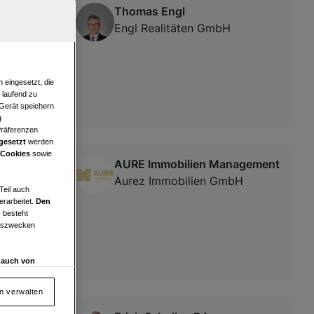
Thomas Engl
Engl Realitäten GmbH
 eingesetzt, die
e laufend zu
 Gerät speichern
g
Präferenzen
gesetzt
werden
 Cookies
sowie
AURE Immobilien Management
e
Aurez Immobilien GmbH
Teil auch
erarbeitet.
Den
 besteht
ngszwecken
d auch von
en und
 auf „Cookie
en verwalten