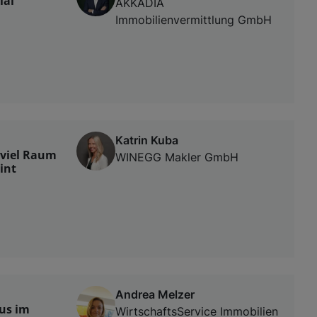
ial
AKKADIA
Immobilienvermittlung GmbH
Katrin Kuba
 viel Raum
WINEGG Makler GmbH
int
Andrea Melzer
aus im
WirtschaftsService Immobilien