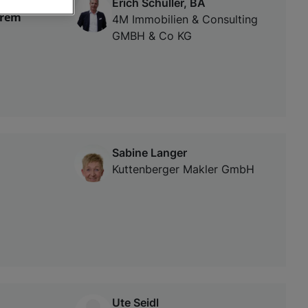
Erich Schuller, BA
arem
4M Immobilien & Consulting
GMBH & Co KG
von oder Zugriff
und der
Sabine Langer
Kuttenberger Makler GmbH
Ute Seidl