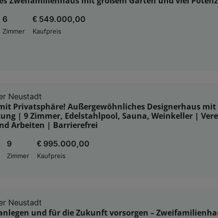
es Zweifamilienhaus mit großem Garten und viel Potenz
6
€ 549.000,00
Zimmer
Kaufpreis
er Neustadt
 mit Privatsphäre! Außergewöhnliches Designerhaus mit
tung | 9 Zimmer, Edelstahlpool, Sauna, Weinkeller | Vere
 Arbeiten | Barrierefrei
9
€ 995.000,00
Zimmer
Kaufpreis
er Neustadt
 anlegen und für die Zukunft vorsorgen – Zweifamilienh