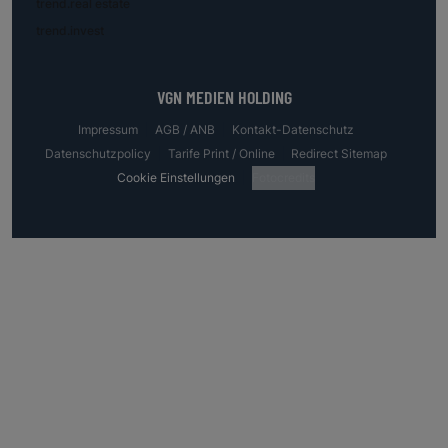
trend.real estate
trend.invest
VGN MEDIEN HOLDING
Impressum
AGB / ANB
Kontakt-Datenschutz
Datenschutzpolicy
Tarife Print / Online
Redirect Sitemap
Cookie Einstellungen
Fotocredits