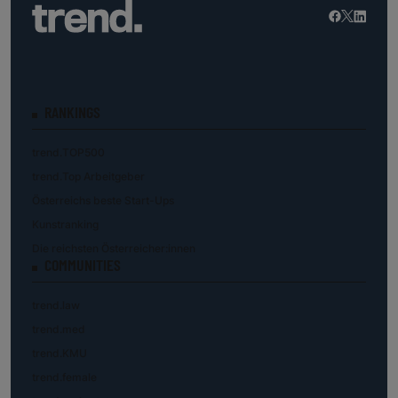
RANKINGS
trend.TOP500
trend.Top Arbeitgeber
Österreichs beste Start-Ups
Kunstranking
Die reichsten Österreicher:innen
COMMUNITIES
trend.law
trend.med
trend.KMU
trend.female