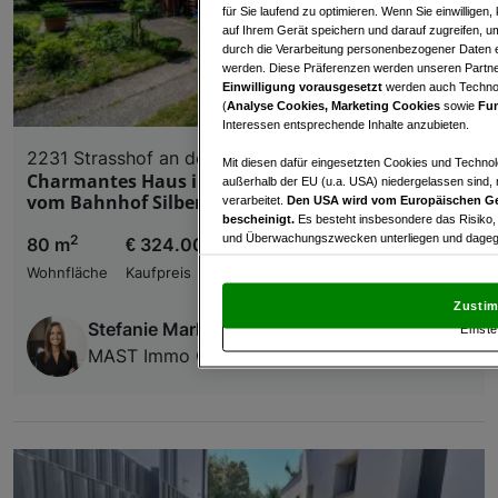
für Sie laufend zu optimieren. Wenn Sie einwillige
auf Ihrem Gerät speichern und darauf zugreifen, um
durch die Verarbeitung personenbezogener Daten e
werden. Diese Präferenzen werden unseren Partnern
Einwilligung vorausgesetzt
werden auch Technol
(
Analyse Cookies, Marketing Cookies
sowie
Fun
Interessen entsprechende Inhalte anzubieten.
2231 Strasshof an der Nordbahn
Mit diesen dafür eingesetzten Cookies und Technol
Charmantes Haus in Strasshof nur 5 Gehminuten
außerhalb der EU (u.a. USA) niedergelassen sind,
vom Bahnhof Silberwald entfernt!
verarbeitet.
Den USA wird vom Europäischen Ge
bescheinigt.
Es besteht insbesondere das Risiko,
und Überwachungszwecken unterliegen und dagege
2
80 m
€ 324.000,00
Wohnfläche
Kaufpreis
Mit Klick auf „Zustimmen & fortfahren“ willig
von Drittanbietern (auch aus USA) ein.
In den Ei
Zustim
und Widerspruch gegen die Verarbeitung auf der Gr
Stefanie Markovic
Einste
„Cookie Einstellungen“, die sich auf jeder Seite unt
MAST Immo GmbH
Wir und unsere Partner verarbeiten 
Verwendung genauer Standortdaten. Endgeräteeigens
Zugriff auf Informationen auf einem Endgerät. Per
und der Performance von Inhalten, Zielgruppenfo
Liste der Partner (Lieferanten)