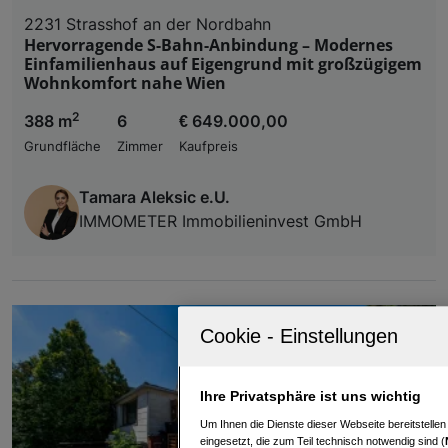
2231 Strasshof an der Nordbahn
Hervorragende S-Bahn-Anbindung – Modernes
Einfamilienhaus auf Eigengrund mit großzügigem
Wohnkomfort nahe Wien
2
388 m
6
€ 649.000,00
Grundfläche
Zimmer
Kaufpreis
Tamara Aleksic e.U.
IMMOMETER Immobilieninvest GmbH
Ihre Privatsphäre ist uns wichtig
Um Ihnen die Dienste dieser Webseite bereitstelle
eingesetzt, die zum Teil technisch notwendig sind (