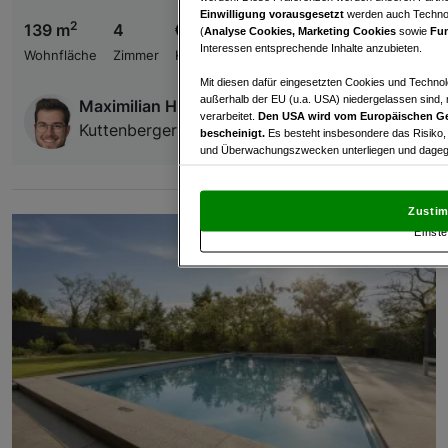
Einwilligung vorausgesetzt
werden auch Technol
2
139 m
4
€ 370.000,00
(
Analyse Cookies, Marketing Cookies
sowie
Fun
Interessen entsprechende Inhalte anzubieten.
Wohnfläche
Zimmer
Kaufpreis
Mit diesen dafür eingesetzten Cookies und Technol
außerhalb der EU (u.a. USA) niedergelassen sind,
Maximilian Hieke
verarbeitet.
Den USA wird vom Europäischen Ge
Kuttenberger Makler GmbH
bescheinigt.
Es besteht insbesondere das Risiko,
und Überwachungszwecken unterliegen und dagege
Mit Klick auf „Zustimmen & fortfahren“ willig
von Drittanbietern (auch aus USA) ein.
In den Ei
Zustim
und Widerspruch gegen die Verarbeitung auf der Gr
Einste
„Cookie Einstellungen“, die sich auf jeder Seite unt
Wir und unsere Partner verarbeiten 
Verwendung genauer Standortdaten. Endgeräteeigens
Zugriff auf Informationen auf einem Endgerät. Per
und der Performance von Inhalten, Zielgruppenfo
Liste der Partner (Lieferanten)