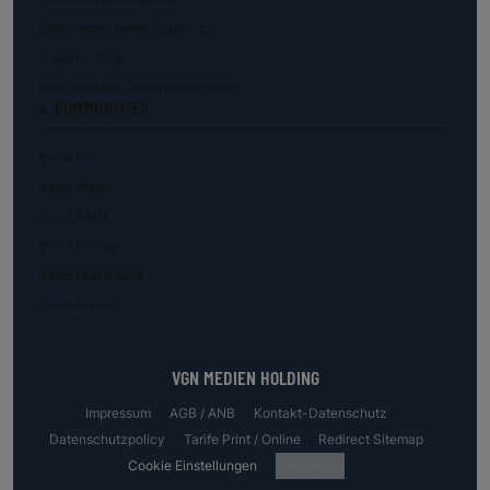
Österreichs beste Start-Ups
Kunstranking
Die reichsten Österreicher:innen
COMMUNITIES
trend.law
trend.med
trend.KMU
trend.female
trend.real estate
trend.invest
VGN MEDIEN HOLDING
Impressum
AGB / ANB
Kontakt-Datenschutz
Datenschutzpolicy
Tarife Print / Online
Redirect Sitemap
Cookie Einstellungen
Fotocredits