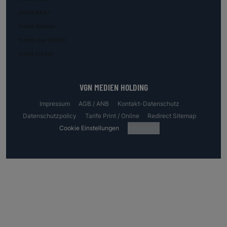
trend.KMU
trend.female
trend.real estate
trend.invest
VGN MEDIEN HOLDING
Impressum
AGB / ANB
Kontakt-Datenschutz
Datenschutzpolicy
Tarife Print / Online
Redirect Sitemap
Cookie Einstellungen
Fotocredits