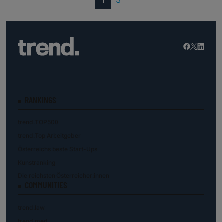
1
3
RANKINGS
trend.TOP500
trend.Top Arbeitgeber
Österreichs beste Start-Ups
Kunstranking
Die reichsten Österreicher:innen
COMMUNITIES
trend.law
trend.med