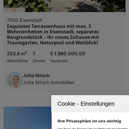
7000 Eisenstadt
Exquisites Terrassenhaus mit max. 3
Wohneinheiten in Eisenstadt, separates
Baugrundstück – Ihr neues Zuhause mit
Traumgarten, Naturpool und Weitblick!
2
253,6 m
7
€ 1.980.000,00
Wohnfläche
Zimmer
Kaufpreis
Jutta Nitsch
Jutta Nitsch Immobilien
Ihre Privatsphäre ist uns wichtig
Um Ihnen die Dienste dieser Webseite bereitstelle