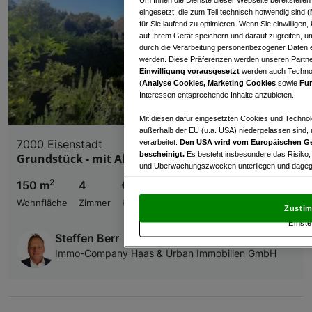
eingesetzt, die zum Teil technisch notwendig sind (
für Sie laufend zu optimieren. Wenn Sie einwillige
auf Ihrem Gerät speichern und darauf zugreifen, um
durch die Verarbeitung personenbezogener Daten e
werden. Diese Präferenzen werden unseren Partnern
Einwilligung vorausgesetzt
werden auch Technol
(
Analyse Cookies, Marketing Cookies
sowie
Fun
Interessen entsprechende Inhalte anzubieten.
Mit diesen dafür eingesetzten Cookies und Technol
außerhalb der EU (u.a. USA) niedergelassen sind,
7000 Eisenstadt
verarbeitet.
Den USA wird vom Europäischen Ge
bescheinigt.
Es besteht insbesondere das Risiko,
Grundstück - mit Altbestand
und Überwachungszwecken unterliegen und dagege
2
150 m
4
€ 260.000,00
Mit Klick auf „Zustimmen & fortfahren“ willig
von Drittanbietern (auch aus USA) ein.
In den Ei
Wohnfläche
Zimmer
Kaufpreis
Zustim
und Widerspruch gegen die Verarbeitung auf der Gr
Einste
„Cookie Einstellungen“, die sich auf jeder Seite unt
Steffen Berr
Immo-Company Haas & Urban Immobilien GmbH
Wir und unsere Partner verarbeiten 
Verwendung genauer Standortdaten. Endgeräteeigens
Zugriff auf Informationen auf einem Endgerät. Per
und der Performance von Inhalten, Zielgruppenfo