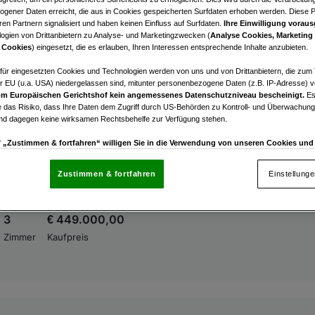
nau
gener Daten erreicht, die aus in Cookies gespeicherten Surfdaten erhoben werden. Diese 
- Erstbezug nach Renovierung
en Partnern signalisiert und haben keinen Einfluss auf Surfdaten.
Ihre Einwilligung voraus
ogien von Drittanbietern zu Analyse- und Marketingzwecken (
Analyse Cookies, Marketing
 Cookies
) eingesetzt, die es erlauben, Ihren Interessen entsprechende Inhalte anzubieten.
1,5
€ 349.000,00
Zimmer
Kaufpreis
afür eingesetzten Cookies und Technologien werden von uns und von Drittanbietern, die zum 
r EU (u.a. USA) niedergelassen sind, mitunter personenbezogene Daten (z.B. IP-Adresse) v
m Europäischen Gerichtshof kein angemessenes Datenschutzniveau bescheinigt.
Es
 das Risiko, dass Ihre Daten dem Zugriff durch US-Behörden zu Kontroll- und Überwachu
und dagegen keine wirksamen Rechtsbehelfe zur Verfügung stehen.
uf „Zustimmen & fortfahren“ willigen Sie in die Verwendung von unseren Cookies un
rn (auch aus USA) ein.
In den Einstellungen können Sie jederzeit Ihre Präferenzen verwalt
nau
gegen die Verarbeitung auf der Grundlage berechtigter Interessen einlegen. Klicken Sie dazu
Zustimmen & fortfahren
Einstellung
 Einfamilienhaus mit hochwertiger Ausstattung, Pool & 
“, die sich auf jeder Seite unten im Footer befinden.
 Sollenau
3
€ 449.000,00
nsere Partner verarbeiten Daten, um Folgendes bereitzustellen:
Zimmer
Kaufpreis
enauer Standortdaten. Endgeräteeigenschaften zur Identifikation aktiv abfragen. Speichern 
ionen auf einem Endgerät. Personalisierte Werbung und Inhalte, Messung von Werbeleistung 
von Inhalten, Zielgruppenforschung sowie Entwicklung und Verbesserung von Angeboten.
rtner (Lieferanten)