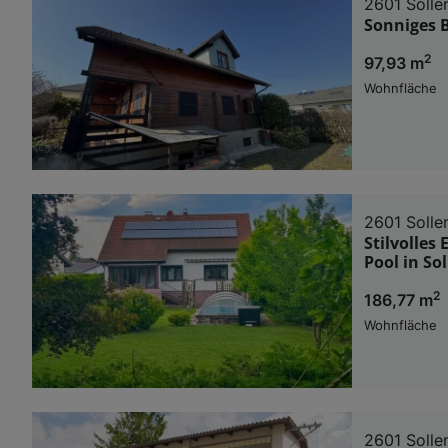
2601 Solle
Sonniges B
2
97,93 m
Wohnfläche
2601 Solle
Stilvolles
Pool in So
2
186,77 m
Wohnfläche
2601 Solle