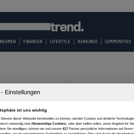
RNEHMEN
FINANZEN
LIFESTYLE
RANKINGS
COMMUNITIES
atsphäre ist uns wichtig
 Dienste dieser Webseite bereitstellen zu können, werden Cookies und ähnliche Technologien
nisch notwendig sind (
Notwendige Cookies
), oder aber helfen sollen, unser Angebot für Si
Wenn Sie einwilligen, können wir und unsere
417
Partner persönliche Informationen auf Ihrem
greifen, um ein persönlicheres Surferlebnis zu ermöglichen. Dies wird durch die Verarbeitun