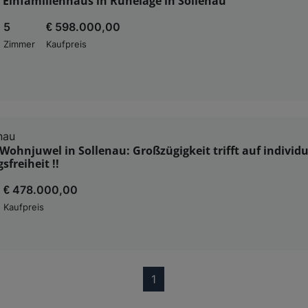
 Einfamilienhaus in Ruhelage in Sollenau
5
€ 598.000,00
Zimmer
Kaufpreis
nau
ohnjuwel in Sollenau: Großzügigkeit trifft auf individu
sfreiheit !!
€ 478.000,00
Kaufpreis
(current)
1