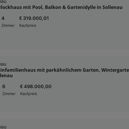
nau
lockhaus mit Pool, Balkon & Gartenidylle in Sollenau
4
€ 319.000,01
Zimmer
Kaufpreis
nau
 Einfamilienhaus mit parkähnlichem Garten, Wintergart
llenau
6
€ 498.000,00
Zimmer
Kaufpreis
nau