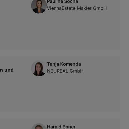
Pauline Socha
ViennaEstate Makler GmbH
Tanja Komenda
en und
NEUREAL GmbH
Harald Ebner