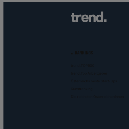
RANKINGS
trend.TOP500
trend.Top Arbeitgeber
Österreichs beste Start-Ups
Kunstranking
Die reichsten Österreicher:innen