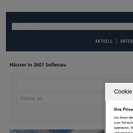
MENÜ
AKTUELL
UNTE
Häuser in 2601 Sollenau
Ihre Priv
Um Ihnen die
zum Teil tech
optimieren. 
und darauf zu