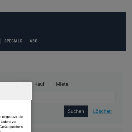
SPECIALS
ABO
Kauf
Miete
Suchen
Löschen
 eingesetzt, die
e laufend zu
 Gerät speichern
g