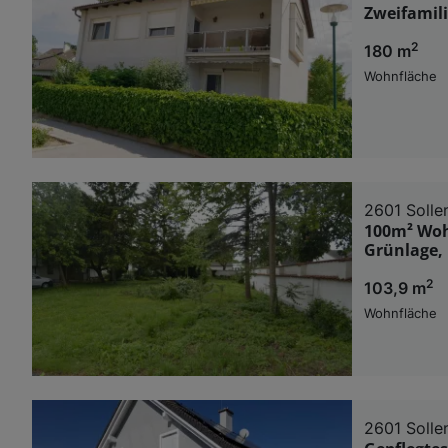
Zweifamil
2
180 m
Wohnfläche
2601 Solle
100m² Wohn
Grünlage,
2
103,9 m
Wohnfläche
2601 Solle