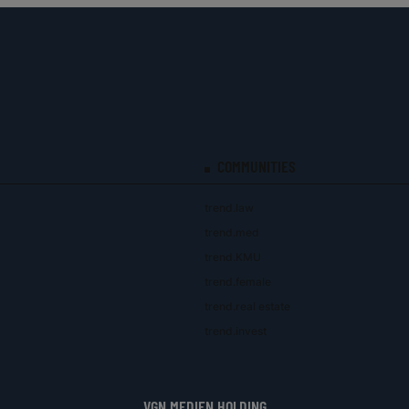
COMMUNITIES
trend.law
trend.med
trend.KMU
trend.female
trend.real estate
trend.invest
VGN MEDIEN HOLDING