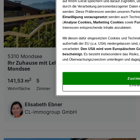
auf Ihrem Gerät speichern und darauf zugreifen, um
durch die Verarbeitung personenbezogener Daten e
werden. Diese Präferenzen werden unseren Partnern
Einwilligung vorausgesetzt
werden auch Technol
(
Analyse Cookies, Marketing Cookies
sowie
Fun
Interessen entsprechende Inhalte anzubieten.
Mit diesen dafür eingesetzten Cookies und Technol
außerhalb der EU (u.a. USA) niedergelassen sind,
verarbeitet.
Den USA wird vom Europäischen Ge
bescheinigt.
Es besteht insbesondere das Risiko,
5310 Mondsee
und Überwachungszwecken unterliegen und dagege
Ihr Zuhause mit Lebensqualität – nahe dem
Mondsee
Mit Klick auf „Zustimmen & fortfahren“ willig
von Drittanbietern (auch aus USA) ein.
In den Ei
Zustim
2
141,53 m
5
und Widerspruch gegen die Verarbeitung auf der Gr
Einste
„Cookie Einstellungen“, die sich auf jeder Seite unt
Wohnfläche
Zimmer
Elisabeth Ebner
Wir und unsere Partner verarbeiten 
CL-immogroup GmbH
Verwendung genauer Standortdaten. Endgeräteeigens
Zugriff auf Informationen auf einem Endgerät. Per
und der Performance von Inhalten, Zielgruppenfo
Liste der Partner (Lieferanten)