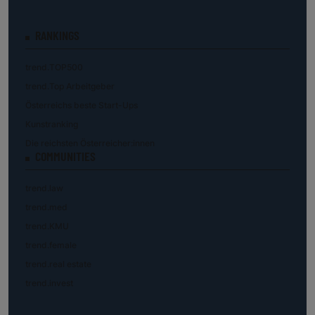
RANKINGS
trend.TOP500
trend.Top Arbeitgeber
Österreichs beste Start-Ups
Kunstranking
Die reichsten Österreicher:innen
COMMUNITIES
trend.law
trend.med
trend.KMU
trend.female
trend.real estate
trend.invest