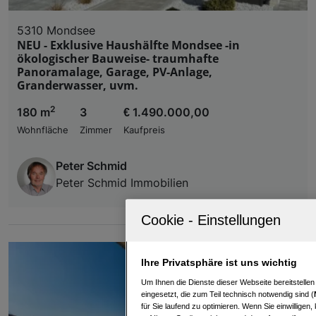
5310 Mondsee
NEU - Exklusive Haushälfte Mondsee -in
ökologischer Bauweise- traumhafte
Panoramalage, Garage, PV-Anlage,
Granderwasser, uvm.
2
180 m
3
€ 1.490.000,00
Wohnfläche
Zimmer
Kaufpreis
Peter Schmid
Peter Schmid Immobilien
Ihre Privatsphäre ist uns wichtig
Um Ihnen die Dienste dieser Webseite bereitstelle
eingesetzt, die zum Teil technisch notwendig sind (
für Sie laufend zu optimieren. Wenn Sie einwillige