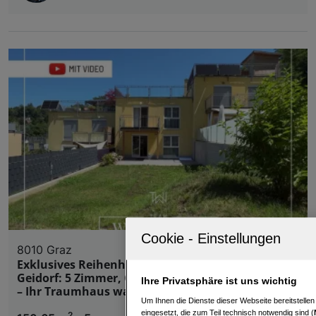
8010 Graz
Exklusives Reihenhaus in Grazer Bestlage |
Geidorf: 5 Zimmer, Garten, Balkon & Dachterrasse
Ihre Privatsphäre ist uns wichtig
– Ihr Traumhaus wartet!
Um Ihnen die Dienste dieser Webseite bereitstelle
eingesetzt, die zum Teil technisch notwendig sind (
2