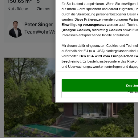
150,65 m
5
€ 700.000,00
für Sie laufend zu optimieren. Wenn Sie einwillige
Nutzfläche
Zimmer
Kaufpreis
auf Ihrem Gerät speichern und darauf zugreifen, um
durch die Verarbeitung personenbezogener Daten e
werden. Diese Präferenzen werden unseren Partnern
Peter Singer
Einwilligung vorausgesetzt
werden auch Technol
(
Analyse Cookies, Marketing Cookies
sowie
Fun
TeamWohnWerk GmbH
Interessen entsprechende Inhalte anzubieten.
Mit diesen dafür eingesetzten Cookies und Technol
außerhalb der EU (u.a. USA) niedergelassen sind,
verarbeitet.
Den USA wird vom Europäischen Ge
bescheinigt.
Es besteht insbesondere das Risiko,
und Überwachungszwecken unterliegen und dagege
Mit Klick auf „Zustimmen & fortfahren“ willig
von Drittanbietern (auch aus USA) ein.
In den Ei
Zustim
und Widerspruch gegen die Verarbeitung auf der Gr
Einste
„Cookie Einstellungen“, die sich auf jeder Seite unt
Wir und unsere Partner verarbeiten 
Verwendung genauer Standortdaten. Endgeräteeigens
Zugriff auf Informationen auf einem Endgerät. Per
und der Performance von Inhalten, Zielgruppenfo
Liste der Partner (Lieferanten)