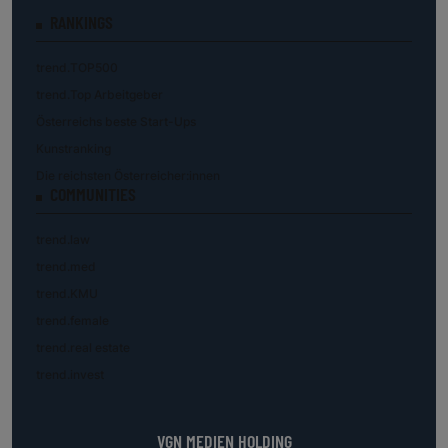
RANKINGS
trend.TOP500
trend.Top Arbeitgeber
Österreichs beste Start-Ups
Kunstranking
Die reichsten Österreicher:innen
COMMUNITIES
trend.law
trend.med
trend.KMU
trend.female
trend.real estate
trend.invest
VGN MEDIEN HOLDING