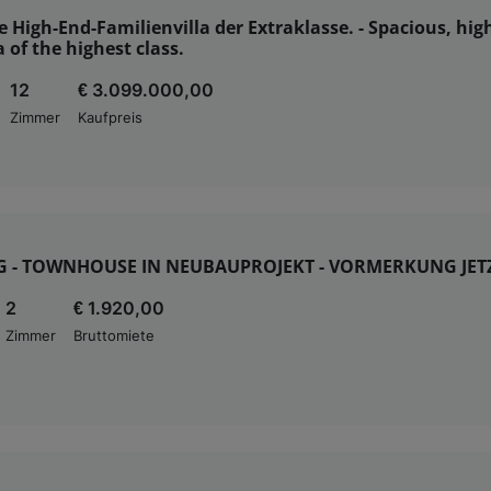
 High-End-Familienvilla der Extraklasse. - Spacious, hig
enauer Standortdaten. Endgeräteeigenschaften zur Identifikation aktiv abfragen. Speichern 
a of the highest class.
ionen auf einem Endgerät. Personalisierte Werbung und Inhalte, Messung von Werbeleistung 
von Inhalten, Zielgruppenforschung sowie Entwicklung und Verbesserung von Angeboten.
12
€ 3.099.000,00
rtner (Lieferanten)
Zimmer
Kaufpreis
G - TOWNHOUSE IN NEUBAUPROJEKT - VORMERKUNG JETZ
2
€ 1.920,00
Zimmer
Bruttomiete