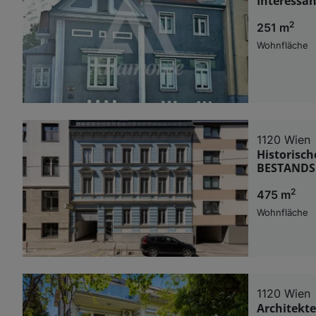
Interessa
2
251 m
Wohnfläche
1120 Wien
Historisc
BESTANDS
2
475 m
Wohnfläche
1120 Wien
Architekt