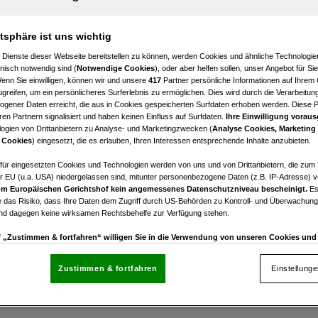
enhaus im Eigentum in ruhiger Grünlage im Süden Wiens
atsphäre ist uns wichtig
 IMMOBILIEN
 Dienste dieser Webseite bereitstellen zu können, werden Cookies und ähnliche Technologien
2
€ 299.000,00
nisch notwendig sind (
Notwendige Cookies
), oder aber helfen sollen, unser Angebot für Si
Wenn Sie einwilligen, können wir und unsere
417
Partner persönliche Informationen auf Ihrem
Zimmer
Kaufpreis
greifen, um ein persönlicheres Surferlebnis zu ermöglichen. Dies wird durch die Verarbeitun
gener Daten erreicht, die aus in Cookies gespeicherten Surfdaten erhoben werden. Diese 
en Partnern signalisiert und haben keinen Einfluss auf Surfdaten.
Ihre Einwilligung voraus
ogien von Drittanbietern zu Analyse- und Marketingzwecken (
Analyse Cookies, Marketing
 Cookies
) eingesetzt, die es erlauben, Ihren Interessen entsprechende Inhalte anzubieten.
afür eingesetzten Cookies und Technologien werden von uns und von Drittanbietern, die zum 
r EU (u.a. USA) niedergelassen sind, mitunter personenbezogene Daten (z.B. IP-Adresse) v
mit genehmigtem DG-Ausbau und attraktiver bestehend
m Europäischen Gerichtshof kein angemessenes Datenschutzniveau bescheinigt.
Es
.a.
 das Risiko, dass Ihre Daten dem Zugriff durch US-Behörden zu Kontroll- und Überwachu
und dagegen keine wirksamen Rechtsbehelfe zur Verfügung stehen.
€ 1.850.000,00
uf „Zustimmen & fortfahren“ willigen Sie in die Verwendung von unseren Cookies un
Kaufpreis
rn (auch aus USA) ein.
In den Einstellungen können Sie jederzeit Ihre Präferenzen verwalt
gegen die Verarbeitung auf der Grundlage berechtigter Interessen einlegen. Klicken Sie dazu
Zustimmen & fortfahren
Einstellung
“, die sich auf jeder Seite unten im Footer befinden.
nsere Partner verarbeiten Daten, um Folgendes bereitzustellen: