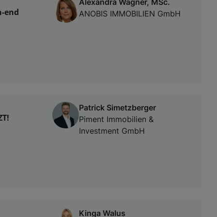
Alexandra Wagner, MSc.
h-end
von oder Zugriff
ANOBIS IMMOBILIEN GmbH
und der
Patrick Simetzberger
T!
Piment Immobilien &
Investment GmbH
Kinga Walus