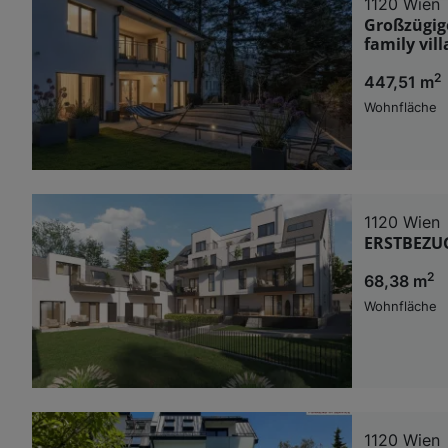
1120 Wien
Großzügige
Verwendung g
family vill
auf Informat
Performance 
2
447,51 m
Liste der Pa
Wohnfläche
1120 Wien
ERSTBEZU
2
68,38 m
Wohnfläche
1120 Wien