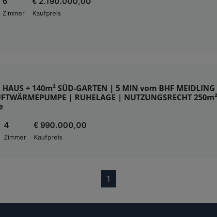
6
€ 2.190.000,00
Zimmer
Kaufpreis
 HAUS + 140m² SÜD-GARTEN | 5 MIN vom BHF MEIDLING 
LUFTWÄRMEPUMPE | RUHELAGE | NUTZUNGSRECHT 250m
e
4
€ 990.000,00
Zimmer
Kaufpreis
(current)
1