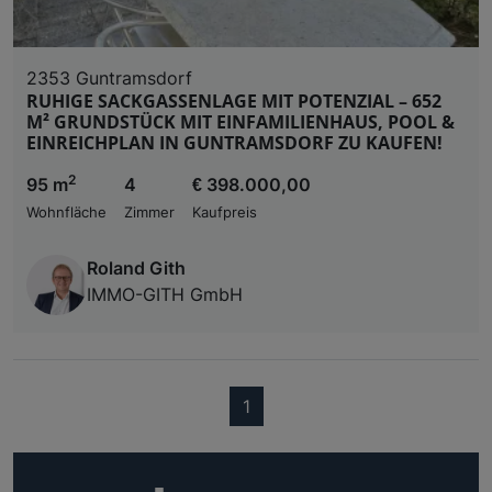
2353 Guntramsdorf
RUHIGE SACKGASSENLAGE MIT POTENZIAL – 652
M² GRUNDSTÜCK MIT EINFAMILIENHAUS, POOL &
EINREICHPLAN IN GUNTRAMSDORF ZU KAUFEN!
2
95 m
4
€ 398.000,00
Wohnfläche
Zimmer
Kaufpreis
Roland Gith
IMMO-GITH GmbH
(current)
1