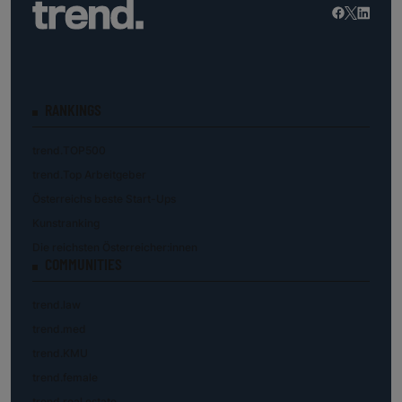
RANKINGS
trend.TOP500
trend.Top Arbeitgeber
Österreichs beste Start-Ups
Kunstranking
Die reichsten Österreicher:innen
COMMUNITIES
trend.law
trend.med
trend.KMU
trend.female
trend.real estate