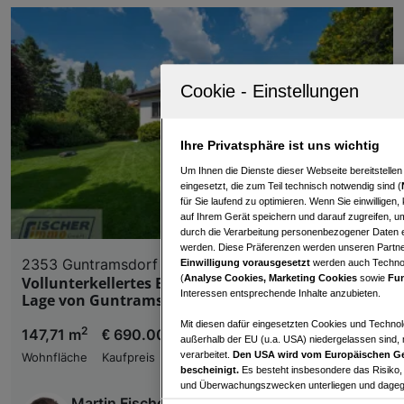
Ihre Privatsphäre ist uns wichtig
Um Ihnen die Dienste dieser Webseite bereitstelle
eingesetzt, die zum Teil technisch notwendig sind (
für Sie laufend zu optimieren. Wenn Sie einwillige
auf Ihrem Gerät speichern und darauf zugreifen, um
durch die Verarbeitung personenbezogener Daten e
werden. Diese Präferenzen werden unseren Partnern
2353 Guntramsdorf
Einwilligung vorausgesetzt
werden auch Technol
(
Analyse Cookies, Marketing Cookies
sowie
Fun
Vollunterkellertes Einfamilienhaus in beliebter
Interessen entsprechende Inhalte anzubieten.
Lage von Guntramsdorf
Mit diesen dafür eingesetzten Cookies und Technol
2
147,71 m
€ 690.000,00
außerhalb der EU (u.a. USA) niedergelassen sind,
verarbeitet.
Den USA wird vom Europäischen Ge
Wohnfläche
Kaufpreis
bescheinigt.
Es besteht insbesondere das Risiko,
und Überwachungszwecken unterliegen und dagege
Martin Fischer