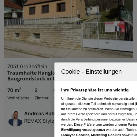
7051 Großhöflein
Traumhafte Hanglage am Leithaberg –
Baugrundstück in Großhöflein
2
70 m
2
€ 290.000,00
Ihre Privatsphäre ist uns wichtig
Wohnfläche
Zimmer
Kaufpreis
Um Ihnen die Dienste dieser Webseite bereitstelle
eingesetzt, die zum Teil technisch notwendig sind (
für Sie laufend zu optimieren. Wenn Sie einwillige
Andreas Batka
auf Ihrem Gerät speichern und darauf zugreifen, um
durch die Verarbeitung personenbezogener Daten e
REMAX Style
werden. Diese Präferenzen werden unseren Partnern
Einwilligung vorausgesetzt
werden auch Technol
(
Analyse Cookies, Marketing Cookies
sowie
Fun