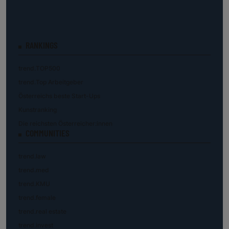
RANKINGS
trend.TOP500
trend.Top Arbeitgeber
Österreichs beste Start-Ups
Kunstranking
Die reichsten Österreicher:innen
COMMUNITIES
trend.law
trend.med
trend.KMU
trend.female
trend.real estate
trend.invest