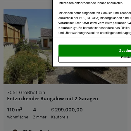
Interessen entsprechende Inhalte anzubieten.
Mit diesen dafür eingesetzten Cookies und Technol
außerhalb der EU (u.a. USA) niedergelassen sind,
verarbeitet.
Den USA wird vom Europäischen Ge
bescheinigt.
Es besteht insbesondere das Risiko,
und Überwachungszwecken unterliegen und dagege
Mit Klick auf „Zustimmen & fortfahren“ willig
von Drittanbietern (auch aus USA) ein.
In den Ei
Zustim
und Widerspruch gegen die Verarbeitung auf der Gr
Einste
„Cookie Einstellungen“, die sich auf jeder Seite unt
Wir und unsere Partner verarbeiten 
Verwendung genauer Standortdaten. Endgeräteeigens
Zugriff auf Informationen auf einem Endgerät. Per
7051 Großhöflein
und der Performance von Inhalten, Zielgruppenfo
Entzückender Bungalow mit 2 Garagen
Liste der Partner (Lieferanten)
2
110 m
4
€ 299.000,00
Wohnfläche
Zimmer
Kaufpreis