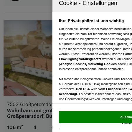
Ihre Privatsphäre ist uns wichtig
Um Ihnen die Dienste dieser Webseite bereitstelle
eingesetzt, die zum Teil technisch notwendig sind (
für Sie laufend zu optimieren. Wenn Sie einwillige
auf Ihrem Gerät speichern und darauf zugreifen, um
durch die Verarbeitung personenbezogener Daten e
werden. Diese Präferenzen werden unseren Partnern
Einwilligung vorausgesetzt
werden auch Technol
(
Analyse Cookies, Marketing Cookies
sowie
Fun
Interessen entsprechende Inhalte anzubieten.
Mit diesen dafür eingesetzten Cookies und Technol
außerhalb der EU (u.a. USA) niedergelassen sind,
verarbeitet.
Den USA wird vom Europäischen Ge
bescheinigt.
Es besteht insbesondere das Risiko,
und Überwachungszwecken unterliegen und dagege
7503 Großpetersdorf
Mit Klick auf „Zustimmen & fortfahren“ willig
Wohnhaus mit großzügigen Nebengebäuden in
von Drittanbietern (auch aus USA) ein.
In den Ei
Großpetersdorf, Burgenland
Zustim
und Widerspruch gegen die Verarbeitung auf der Gr
Einste
„Cookie Einstellungen“, die sich auf jeder Seite unt
2
106 m
4
€ 165.000,00