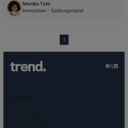
Monika Toth
Immobilien - Südburgenland
(current)
1
RANKINGS
trend.TOP500
trend.Top Arbeitgeber
Österreichs beste Start-Ups