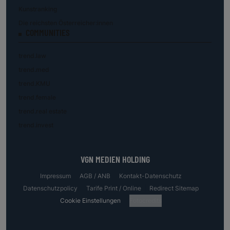
Kunstranking
Die reichsten Österreicher:innen
COMMUNITIES
trend.law
trend.med
trend.KMU
trend.female
trend.real estate
trend.invest
VGN MEDIEN HOLDING
Impressum
AGB / ANB
Kontakt-Datenschutz
Datenschutzpolicy
Tarife Print / Online
Redirect Sitemap
Cookie Einstellungen
Fotocredits