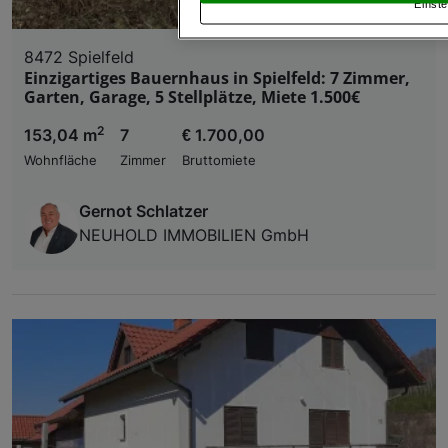
Einste
„Cookie Einstellungen“, die sich auf jeder Seite unt
8472 Spielfeld
Wir und unsere Partner verarbeiten 
Einzigartiges Bauernhaus in Spielfeld: 7 Zimmer,
Garten, Garage, 5 Stellplätze, Miete 1.500€
Verwendung genauer Standortdaten. Endgeräteeigens
Zugriff auf Informationen auf einem Endgerät. Per
und der Performance von Inhalten, Zielgruppenfo
2
153,04 m
7
€ 1.700,00
Liste der Partner (Lieferanten)
Wohnfläche
Zimmer
Bruttomiete
Gernot Schlatzer
NEUHOLD IMMOBILIEN GmbH