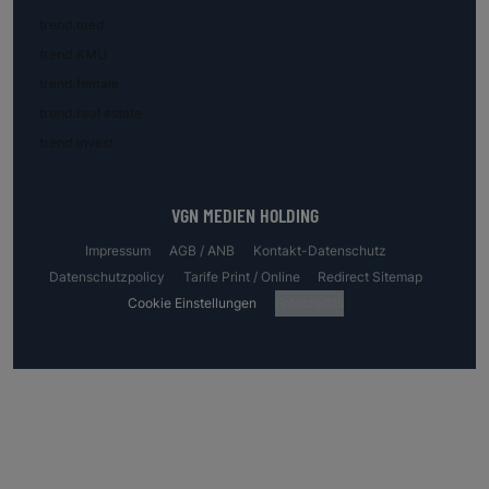
trend.med
trend.KMU
trend.female
trend.real estate
trend.invest
VGN MEDIEN HOLDING
Impressum
AGB / ANB
Kontakt-Datenschutz
Datenschutzpolicy
Tarife Print / Online
Redirect Sitemap
Cookie Einstellungen
Fotocredits