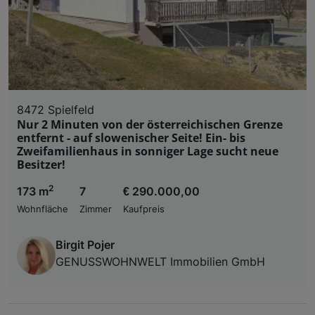
8472 Spielfeld
Nur 2 Minuten von der österreichischen Grenze
entfernt - auf slowenischer Seite! Ein- bis
Zweifamilienhaus in sonniger Lage sucht neue
Besitzer!
2
173 m
7
€ 290.000,00
Wohnfläche
Zimmer
Kaufpreis
Birgit Pojer
GENUSSWOHNWELT Immobilien GmbH