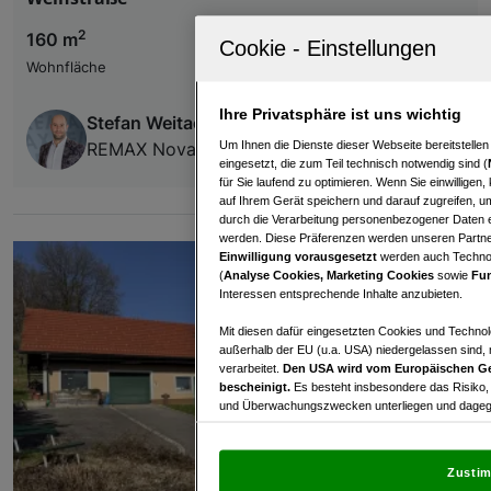
2
160 m
Wohnfläche
Ihre Privatsphäre ist uns wichtig
Stefan Weitacher
Um Ihnen die Dienste dieser Webseite bereitstelle
REMAX Nova
eingesetzt, die zum Teil technisch notwendig sind (
für Sie laufend zu optimieren. Wenn Sie einwillige
auf Ihrem Gerät speichern und darauf zugreifen, um
durch die Verarbeitung personenbezogener Daten e
werden. Diese Präferenzen werden unseren Partnern
Einwilligung vorausgesetzt
werden auch Technol
(
Analyse Cookies, Marketing Cookies
sowie
Fun
Interessen entsprechende Inhalte anzubieten.
Mit diesen dafür eingesetzten Cookies und Technol
außerhalb der EU (u.a. USA) niedergelassen sind,
verarbeitet.
Den USA wird vom Europäischen Ge
bescheinigt.
Es besteht insbesondere das Risiko,
und Überwachungszwecken unterliegen und dagege
Mit Klick auf „Zustimmen & fortfahren“ willig
von Drittanbietern (auch aus USA) ein.
In den Ei
Zustim
und Widerspruch gegen die Verarbeitung auf der Gr