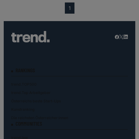
(current)
1
RANKINGS
trend.TOP500
trend.Top Arbeitgeber
Österreichs beste Start-Ups
Kunstranking
Die reichsten Österreicher:innen
COMMUNITIES
trend.law