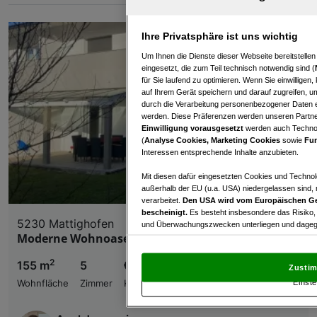
Ihre Privatsphäre ist uns wichtig
Um Ihnen die Dienste dieser Webseite bereitstelle
eingesetzt, die zum Teil technisch notwendig sind (
für Sie laufend zu optimieren. Wenn Sie einwillige
auf Ihrem Gerät speichern und darauf zugreifen, um
durch die Verarbeitung personenbezogener Daten e
werden. Diese Präferenzen werden unseren Partnern
Einwilligung vorausgesetzt
werden auch Technol
(
Analyse Cookies, Marketing Cookies
sowie
Fun
Interessen entsprechende Inhalte anzubieten.
Mit diesen dafür eingesetzten Cookies und Technol
außerhalb der EU (u.a. USA) niedergelassen sind,
verarbeitet.
Den USA wird vom Europäischen Ge
bescheinigt.
Es besteht insbesondere das Risiko,
5230 Mattighofen
und Überwachungszwecken unterliegen und dagege
Moderne Wohnoase in Mattighofen 🌿🌳
Mit Klick auf „Zustimmen & fortfahren“ willig
von Drittanbietern (auch aus USA) ein.
In den Ei
2
155 m
5
€ 499.900,00
Zustim
und Widerspruch gegen die Verarbeitung auf der Gr
Einste
Wohnfläche
Zimmer
Kaufpreis
„Cookie Einstellungen“, die sich auf jeder Seite unt