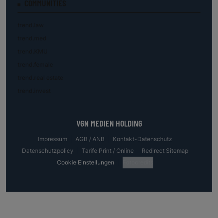
COMMUNITIES
trend.law
trend.med
trend.KMU
trend.female
trend.real estate
trend.invest
VGN MEDIEN HOLDING
Impressum
AGB / ANB
Kontakt-Datenschutz
Datenschutzpolicy
Tarife Print / Online
Redirect Sitemap
Cookie Einstellungen
Fotocredits