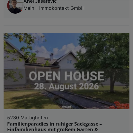
Anel Jasarevic
Wir und unsere Partner verarbeiten 
Mein - Immokontakt GmbH
Verwendung genauer Standortdaten. Endgeräteeigens
Zugriff auf Informationen auf einem Endgerät. Per
und der Performance von Inhalten, Zielgruppenfo
Liste der Partner (Lieferanten)
5230 Mattighofen
Familienparadies in ruhiger Sackgasse –
Einfamilienhaus mit großem Garten &