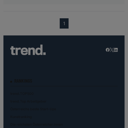
(current)
1
RANKINGS
trend.TOP500
trend.Top Arbeitgeber
Österreichs beste Start-Ups
Kunstranking
Die reichsten Österreicher:innen