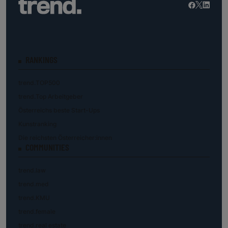
RANKINGS
trend.TOP500
trend.Top Arbeitgeber
Österreichs beste Start-Ups
Kunstranking
Die reichsten Österreicher:innen
COMMUNITIES
trend.law
trend.med
trend.KMU
trend.female
trend.real estate