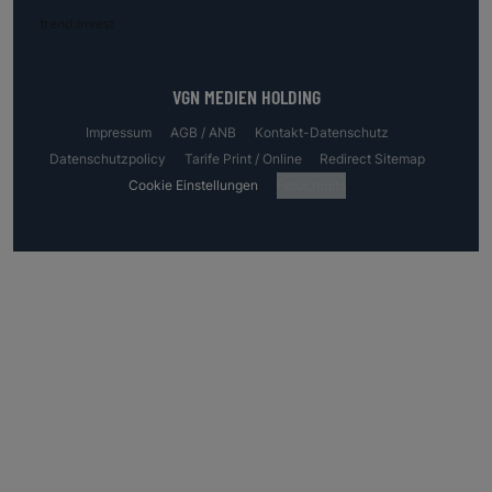
trend.invest
VGN MEDIEN HOLDING
Impressum
AGB / ANB
Kontakt-Datenschutz
Datenschutzpolicy
Tarife Print / Online
Redirect Sitemap
Cookie Einstellungen
Fotocredits