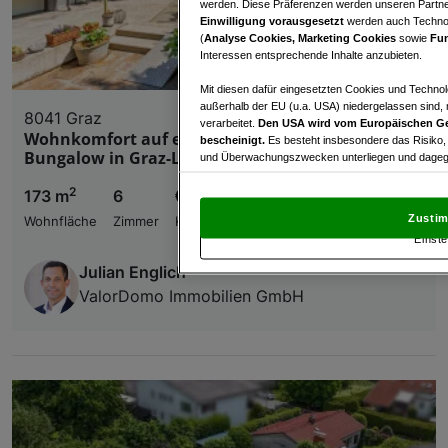
werden. Diese Präferenzen werden unseren Partnern
Einwilligung vorausgesetzt
werden auch Technol
(
Analyse Cookies, Marketing Cookies
sowie
Fun
Interessen entsprechende Inhalte anzubieten.
Mit diesen dafür eingesetzten Cookies und Technol
außerhalb der EU (u.a. USA) niedergelassen sind,
8041 Graz
verarbeitet.
Den USA wird vom Europäischen Ge
Wohnkomfort auf einer Ebene – geräumiger
bescheinigt.
Es besteht insbesondere das Risiko,
Bungalow in Graz-Liebenau
und Überwachungszwecken unterliegen und dagege
2
Mit Klick auf „Zustimmen & fortfahren“ willig
173 m
6
€ 789.000,00
von Drittanbietern (auch aus USA) ein.
In den Ei
Zustim
Wohnfläche
Zimmer
Kaufpreis
und Widerspruch gegen die Verarbeitung auf der Gr
Einste
„Cookie Einstellungen“, die sich auf jeder Seite unt
Julian Englich
ValorDomo Immobilien GmbH
Wir und unsere Partner verarbeiten 
Verwendung genauer Standortdaten. Endgeräteeigens
Zugriff auf Informationen auf einem Endgerät. Per
und der Performance von Inhalten, Zielgruppenfo
Liste der Partner (Lieferanten)