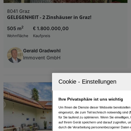
8041 Graz
GELEGENHEIT - 2 Zinshäuser in Graz!
2
505 m
€ 1.800.000,00
Wohnfläche
Kaufpreis
Gerald Gradwohl
Immovent GmbH
Ihre Privatsphäre ist uns wichtig
Um Ihnen die Dienste dieser Webseite bereitstelle
eingesetzt, die zum Teil technisch notwendig sind (
für Sie laufend zu optimieren. Wenn Sie einwillige
auf Ihrem Gerät speichern und darauf zugreifen, um
durch die Verarbeitung personenbezogener Daten e