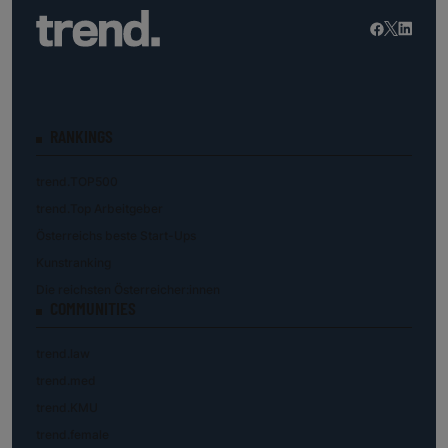
RANKINGS
trend.TOP500
trend.Top Arbeitgeber
Österreichs beste Start-Ups
Kunstranking
Die reichsten Österreicher:innen
COMMUNITIES
trend.law
trend.med
trend.KMU
trend.female