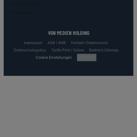
trend.real estate
trend.invest
VGN MEDIEN HOLDING
Impressum
AGB / ANB
Kontakt-Datenschutz
Datenschutzpolicy
Tarife Print / Online
Redirect Sitemap
Cookie Einstellungen
Fotocredits