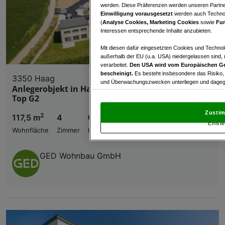
werden. Diese Präferenzen werden unseren Partnern
Einwilligung vorausgesetzt
werden auch Technol
(
Analyse Cookies, Marketing Cookies
sowie
Fun
Interessen entsprechende Inhalte anzubieten.
Mit diesen dafür eingesetzten Cookies und Technol
außerhalb der EU (u.a. USA) niedergelassen sind,
verarbeitet.
Den USA wird vom Europäischen Ge
bescheinigt.
Es besteht insbesondere das Risiko,
3350 Haag
und Überwachungszwecken unterliegen und dagege
Anlegerobjekt in Haag mit attraktiver Rendite -
Top G2
Mit Klick auf „Zustimmen & fortfahren“ willig
von Drittanbietern (auch aus USA) ein.
In den Ei
Zustim
2
117,5 m
4
€ 447.600,00
und Widerspruch gegen die Verarbeitung auf der Gr
Einste
„Cookie Einstellungen“, die sich auf jeder Seite unt
Wohnfläche
Zimmer
Kaufpreis
Wir und unsere Partner verarbeiten 
GED Wohnbau GmbH
Verwendung genauer Standortdaten. Endgeräteeigens
Zugriff auf Informationen auf einem Endgerät. Per
und der Performance von Inhalten, Zielgruppenfo
Liste der Partner (Lieferanten)