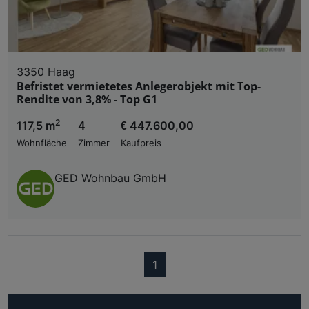
3350 Haag
Befristet vermietetes Anlegerobjekt mit Top-
Rendite von 3,8% - Top G1
2
117,5 m
4
€ 447.600,00
Wohnfläche
Zimmer
Kaufpreis
GED Wohnbau GmbH
(current)
1