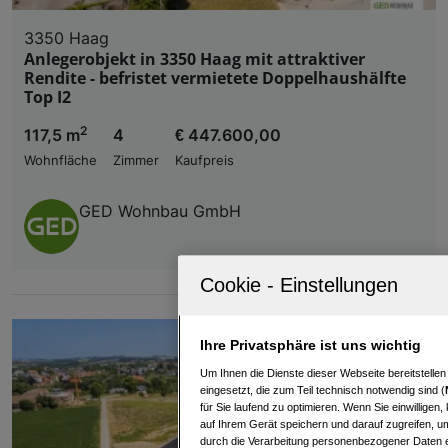
3350 Haag
Anlegerobjekt in 3350 Haag mit attraktiver
Rendite - befristet vermietete Doppelhaushälfte
Top I2
2
117,5 m
4
€ 447.600,00
Wohnfläche
Zimmer
Kaufpreis
GED Wohnbau GmbH
Ihre Privatsphäre ist uns wichtig
Um Ihnen die Dienste dieser Webseite bereitstelle
eingesetzt, die zum Teil technisch notwendig sind (
für Sie laufend zu optimieren. Wenn Sie einwillige
auf Ihrem Gerät speichern und darauf zugreifen, um
durch die Verarbeitung personenbezogener Daten e