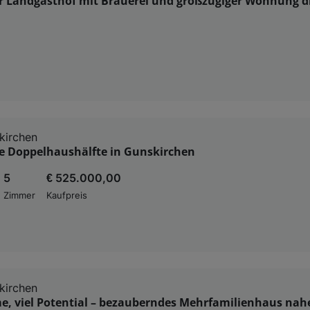
er Landgasthof mit Brauerei und großzügiger Wohnung d
kirchen
e Doppelhaushälfte in Gunskirchen
5
€ 525.000,00
Zimmer
Kaufpreis
kirchen
e, viel Potential – bezauberndes Mehrfamilienhaus nah