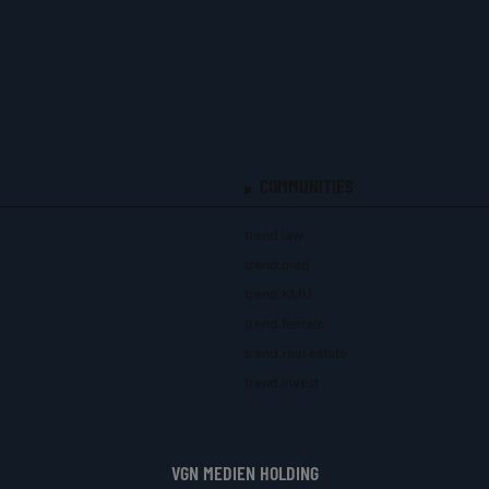
COMMUNITIES
trend.law
trend.med
trend.KMU
trend.female
trend.real estate
trend.invest
VGN MEDIEN HOLDING