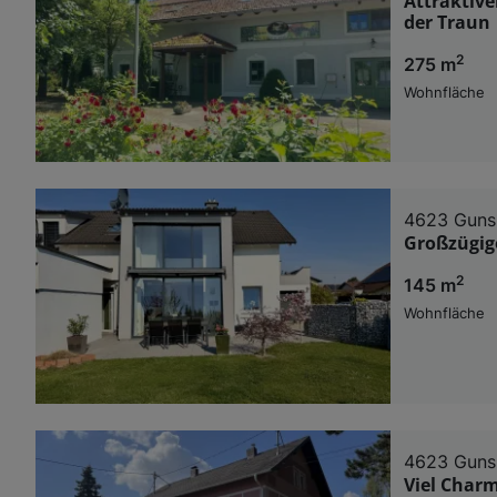
Attraktiv
der Traun
2
275 m
Wohnfläche
4623 Guns
Großzügig
2
145 m
Wohnfläche
4623 Guns
Viel Charm