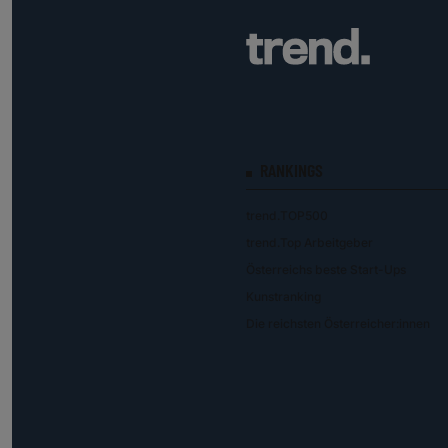
RANKINGS
trend.TOP500
trend.Top Arbeitgeber
Österreichs beste Start-Ups
Kunstranking
Die reichsten Österreicher:innen