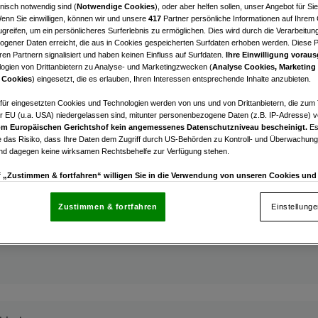
nisch notwendig sind (
Notwendige Cookies
), oder aber helfen sollen, unser Angebot für Si
kirchen
Wenn Sie einwilligen, können wir und unsere
417
Partner persönliche Informationen auf Ihrem
raum mit Pool und Gartenparadies
greifen, um ein persönlicheres Surferlebnis zu ermöglichen. Dies wird durch die Verarbeitun
gener Daten erreicht, die aus in Cookies gespeicherten Surfdaten erhoben werden. Diese 
5
en Partnern signalisiert und haben keinen Einfluss auf Surfdaten.
Ihre Einwilligung voraus
ogien von Drittanbietern zu Analyse- und Marketingzwecken (
Analyse Cookies, Marketing
Zimmer
 Cookies
) eingesetzt, die es erlauben, Ihren Interessen entsprechende Inhalte anzubieten.
afür eingesetzten Cookies und Technologien werden von uns und von Drittanbietern, die zum 
r EU (u.a. USA) niedergelassen sind, mitunter personenbezogene Daten (z.B. IP-Adresse) v
m Europäischen Gerichtshof kein angemessenes Datenschutzniveau bescheinigt.
Es
 das Risiko, dass Ihre Daten dem Zugriff durch US-Behörden zu Kontroll- und Überwachu
und dagegen keine wirksamen Rechtsbehelfe zur Verfügung stehen.
kirchen
uf „Zustimmen & fortfahren“ willigen Sie in die Verwendung von unseren Cookies un
enhaus in ruhiger Wohngegend
rn (auch aus USA) ein.
In den Einstellungen können Sie jederzeit Ihre Präferenzen verwalt
gegen die Verarbeitung auf der Grundlage berechtigter Interessen einlegen. Klicken Sie dazu
4
Zustimmen & fortfahren
Einstellung
“, die sich auf jeder Seite unten im Footer befinden.
Zimmer
nsere Partner verarbeiten Daten, um Folgendes bereitzustellen:
enauer Standortdaten. Endgeräteeigenschaften zur Identifikation aktiv abfragen. Speichern 
ionen auf einem Endgerät. Personalisierte Werbung und Inhalte, Messung von Werbeleistung 
von Inhalten, Zielgruppenforschung sowie Entwicklung und Verbesserung von Angeboten.
rtner (Lieferanten)