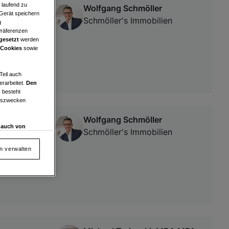
e laufend zu
Wolfgang Schmöller
 Gerät speichern
Schmöller's Immobilien
g
Präferenzen
gesetzt
werden
 Cookies
sowie
Teil auch
erarbeitet.
Den
 besteht
ngszwecken
Wolfgang Schmöller
d auch von
Schmöller's Immobilien
en und
 auf „Cookie
en verwalten
von oder Zugriff
und der