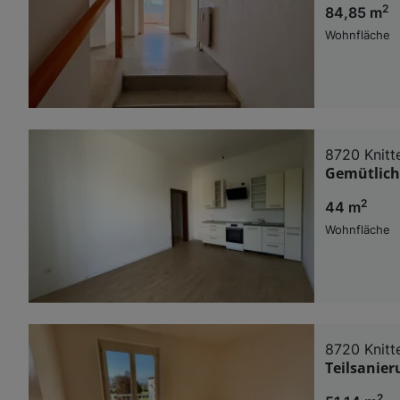
2
84,85 m
Wohnfläche
8720 Knitte
Gemütliche
2
44 m
Wohnfläche
8720 Knitte
Teilsanier
2