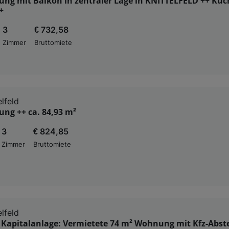
ng mit Balkon in zentraler Lage in KNITTELFELD ++ Küc
+
3
€ 732,58
Zimmer
Bruttomiete
lfeld
ng ++ ca. 84,93 m²
3
€ 824,85
Zimmer
Bruttomiete
lfeld
 Kapitalanlage: Vermietete 74 m² Wohnung mit Kfz-Abste