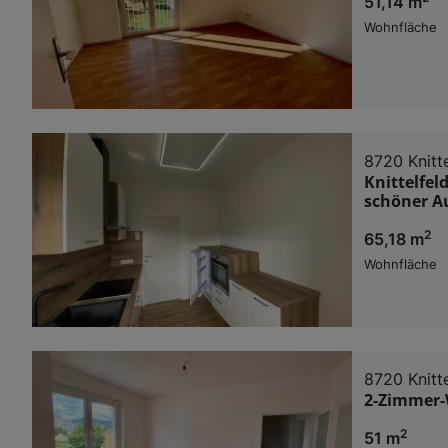
51,14 m
Wohnfläche
8720 Knitte
Knittelfel
schöner Au
2
65,18 m
Wohnfläche
8720 Knitte
2-Zimmer-
2
51 m