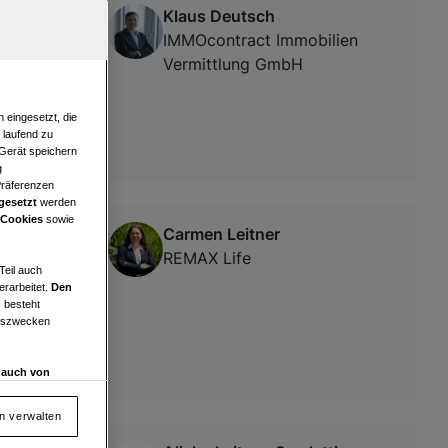
Klaus Deutsch
RPORT IN
IMMOcontract Immobilien
Vermittlung GmbH
 eingesetzt, die
e laufend zu
 Gerät speichern
g
Präferenzen
gesetzt
werden
 Cookies
sowie
Carmen Leitner
nähe
REMAX Life
Teil auch
erarbeitet.
Den
 besteht
ngszwecken
d auch von
en und
 auf „Cookie
en verwalten