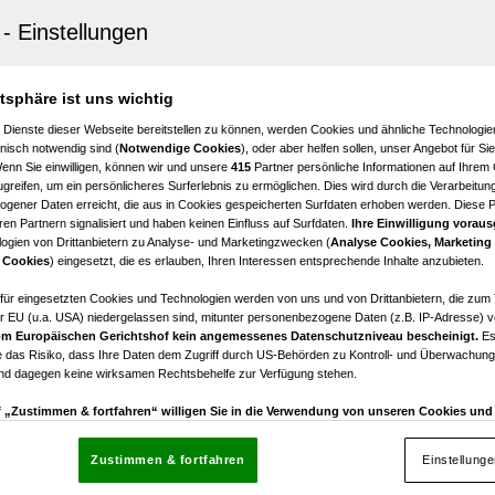
lfeld
 SONNIGE MAISONETTENWOHNUNG MIT LOGGIA UND CA
WOHNGEGEND IN KNITTELFELD
atsphäre ist uns wichtig
4
€ 135.000,00
 Dienste dieser Webseite bereitstellen zu können, werden Cookies und ähnliche Technologien
Zimmer
Kaufpreis
nisch notwendig sind (
Notwendige Cookies
), oder aber helfen sollen, unser Angebot für Si
Wenn Sie einwilligen, können wir und unsere
415
Partner persönliche Informationen auf Ihrem
greifen, um ein persönlicheres Surferlebnis zu ermöglichen. Dies wird durch die Verarbeitun
gener Daten erreicht, die aus in Cookies gespeicherten Surfdaten erhoben werden. Diese 
en Partnern signalisiert und haben keinen Einfluss auf Surfdaten.
Ihre Einwilligung voraus
ogien von Drittanbietern zu Analyse- und Marketingzwecken (
Analyse Cookies, Marketing
lfeld
 Cookies
) eingesetzt, die es erlauben, Ihren Interessen entsprechende Inhalte anzubieten.
tige 3-Zimmer Eigentumswohnung mit Lift in Zentrums
afür eingesetzten Cookies und Technologien werden von uns und von Drittanbietern, die zum 
r EU (u.a. USA) niedergelassen sind, mitunter personenbezogene Daten (z.B. IP-Adresse) v
3
€ 89.000,00
m Europäischen Gerichtshof kein angemessenes Datenschutzniveau bescheinigt.
Es
Zimmer
Kaufpreis
 das Risiko, dass Ihre Daten dem Zugriff durch US-Behörden zu Kontroll- und Überwachu
und dagegen keine wirksamen Rechtsbehelfe zur Verfügung stehen.
uf „Zustimmen & fortfahren“ willigen Sie in die Verwendung von unseren Cookies un
rn (auch aus USA) ein.
In den Einstellungen können Sie jederzeit Ihre Präferenzen verwalt
gegen die Verarbeitung auf der Grundlage berechtigter Interessen einlegen. Klicken Sie dazu
Zustimmen & fortfahren
Einstellung
“, die sich auf jeder Seite unten im Footer befinden.