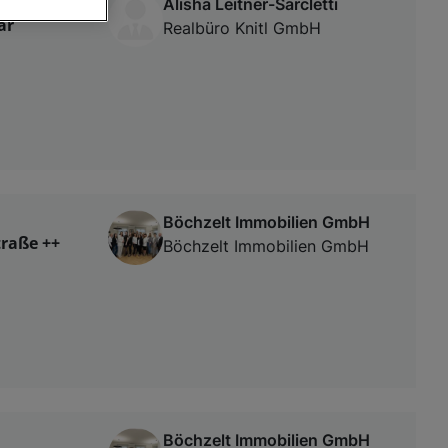
Alisha Leitner-Sarcletti
ar
Realbüro Knitl GmbH
von oder Zugriff
und der
Böchzelt Immobilien GmbH
raße ++
Böchzelt Immobilien GmbH
Böchzelt Immobilien GmbH