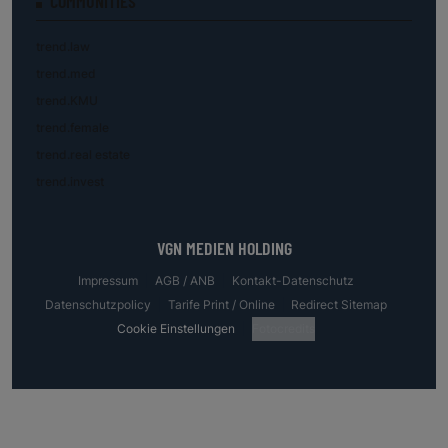
COMMUNITIES
trend.law
trend.med
trend.KMU
trend.female
trend.real estate
trend.invest
VGN MEDIEN HOLDING
Impressum
AGB / ANB
Kontakt-Datenschutz
Datenschutzpolicy
Tarife Print / Online
Redirect Sitemap
Cookie Einstellungen
Fotocredits