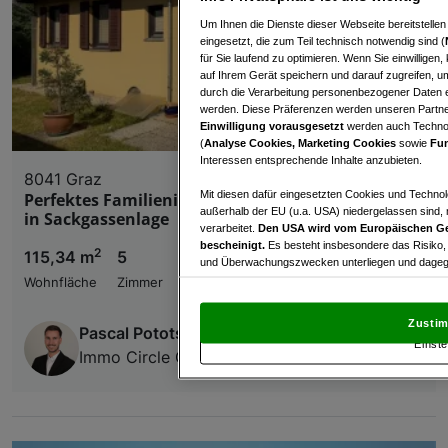
Um Ihnen die Dienste dieser Webseite bereitstelle
eingesetzt, die zum Teil technisch notwendig sind (
für Sie laufend zu optimieren. Wenn Sie einwillige
auf Ihrem Gerät speichern und darauf zugreifen, um
durch die Verarbeitung personenbezogener Daten e
werden. Diese Präferenzen werden unseren Partnern
Einwilligung vorausgesetzt
werden auch Technol
(
Analyse Cookies, Marketing Cookies
sowie
Fun
Interessen entsprechende Inhalte anzubieten.
8041 Graz
Mit diesen dafür eingesetzten Cookies und Technol
Perfektes Familienidyll mit traumhaften Garten
außerhalb der EU (u.a. USA) niedergelassen sind,
in Sackgassenlage
verarbeitet.
Den USA wird vom Europäischen Ge
bescheinigt.
Es besteht insbesondere das Risiko,
2
115,34 m
5
€ 495.000,00
und Überwachungszwecken unterliegen und dagege
Wohnfläche
Zimmer
Kaufpreis
Mit Klick auf „Zustimmen & fortfahren“ willig
von Drittanbietern (auch aus USA) ein.
In den Ei
Zustim
Pascal Pototschnig
und Widerspruch gegen die Verarbeitung auf der Gr
Einste
„Cookie Einstellungen“, die sich auf jeder Seite unt
Immo Circle GesBR
Wir und unsere Partner verarbeiten 
Verwendung genauer Standortdaten. Endgeräteeigens