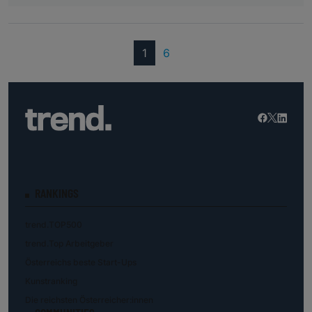
(current)
1
6
RANKINGS
trend.TOP500
trend.Top Arbeitgeber
Österreichs beste Start-Ups
Kunstranking
Die reichsten Österreicher:innen