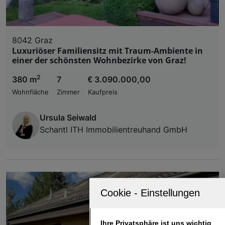
8042 Graz
Luxuriöser Familiensitz mit Traum-Ambiente in
einer der schönsten Wohnbezirke von Graz!
2
380 m
7
€ 3.090.000,00
Wohnfläche
Zimmer
Kaufpreis
Ursula Seiwald
Schantl ITH Immobilientreuhand GmbH
Ihre Privatsphäre ist uns wichtig