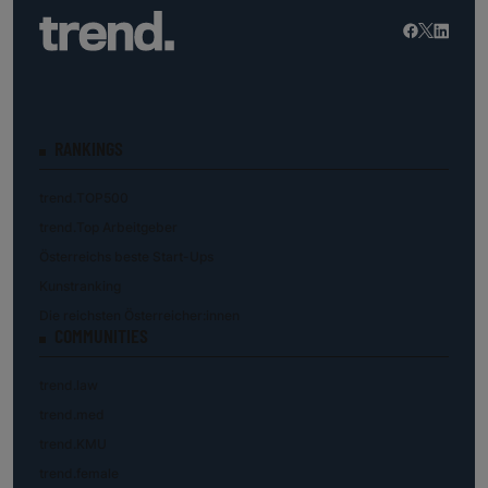
RANKINGS
trend.TOP500
trend.Top Arbeitgeber
Österreichs beste Start-Ups
Kunstranking
Die reichsten Österreicher:innen
COMMUNITIES
trend.law
trend.med
trend.KMU
trend.female