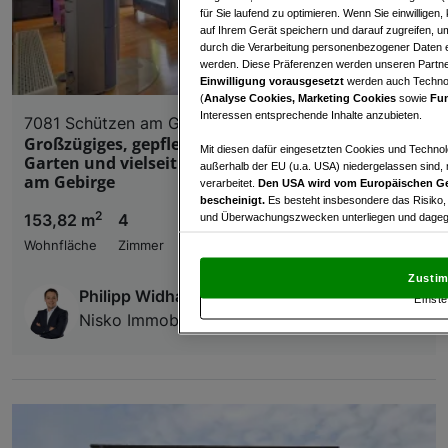
für Sie laufend zu optimieren. Wenn Sie einwillige
auf Ihrem Gerät speichern und darauf zugreifen, um
durch die Verarbeitung personenbezogener Daten e
werden. Diese Präferenzen werden unseren Partnern
Einwilligung vorausgesetzt
werden auch Technol
(
Analyse Cookies, Marketing Cookies
sowie
Fun
Interessen entsprechende Inhalte anzubieten.
7081 Schützen am Gebirge
Großzügiges, gepflegtes Wohnhaus mit diskretem
Mit diesen dafür eingesetzten Cookies und Technol
Garten und vielseitiger Hobbyhalle in Schützen
außerhalb der EU (u.a. USA) niedergelassen sind,
am Gebirge
verarbeitet.
Den USA wird vom Europäischen Ge
bescheinigt.
Es besteht insbesondere das Risiko,
2
153,82 m
4
€ 395.000,00
und Überwachungszwecken unterliegen und dagege
Wohnfläche
Zimmer
Kaufpreis
Mit Klick auf „Zustimmen & fortfahren“ willig
von Drittanbietern (auch aus USA) ein.
In den Ei
Zustim
und Widerspruch gegen die Verarbeitung auf der Gr
Philipp Widhalm
Einste
„Cookie Einstellungen“, die sich auf jeder Seite unt
Nisko Immobilien GmbH
Wir und unsere Partner verarbeiten 
Verwendung genauer Standortdaten. Endgeräteeigens
Zugriff auf Informationen auf einem Endgerät. Per
und der Performance von Inhalten, Zielgruppenfo
Liste der Partner (Lieferanten)