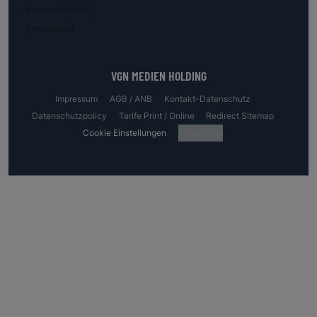
trend.real estate
trend.invest
VGN MEDIEN HOLDING
Impressum
AGB / ANB
Kontakt-Datenschutz
Datenschutzpolicy
Tarife Print / Online
Redirect Sitemap
Cookie Einstellungen
Fotocredits