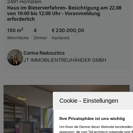
2491 Hornstein
Haus im Bieterverfahren- Besichtigung am 22.08
von 10:00 bis 12:00 Uhr - Voranmeldung
erforderlich
2
150 m
4
€ 230.000,00
Wohnfläche
Zimmer
Kaufpreis
Carina Radosztics
JT IMMOBILIENTREUHÄNDER GMBH
Ihre Privatsphäre ist uns wichtig
Um Ihnen die Dienste dieser Webseite bereitstelle
eingesetzt, die zum Teil technisch notwendig sind (