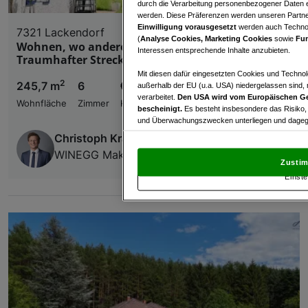
durch die Verarbeitung personenbezogener Daten e
werden. Diese Präferenzen werden unseren Partnern
Einwilligung vorausgesetzt
werden auch Technol
7321 Lackendorf
(
Analyse Cookies, Marketing Cookies
sowie
Fun
Wohnen, wo andere Urlaub machen –
Interessen entsprechende Inhalte anzubieten.
Traumhafter Streckhof mit Geschichte & Stil
Mit diesen dafür eingesetzten Cookies und Technol
2
245,7 m
6
€ 548.000,00
außerhalb der EU (u.a. USA) niedergelassen sind,
verarbeitet.
Den USA wird vom Europäischen Ge
Wohnfläche
Zimmer
Kaufpreis
bescheinigt.
Es besteht insbesondere das Risiko,
und Überwachungszwecken unterliegen und dagege
Christoph Kral
Mit Klick auf „Zustimmen & fortfahren“ willig
WINEGG Makler GmbH
von Drittanbietern (auch aus USA) ein.
In den Ei
Zustim
und Widerspruch gegen die Verarbeitung auf der Gr
Einste
„Cookie Einstellungen“, die sich auf jeder Seite unt
Wir und unsere Partner verarbeiten 
Verwendung genauer Standortdaten. Endgeräteeigens
Zugriff auf Informationen auf einem Endgerät. Per
und der Performance von Inhalten, Zielgruppenfo
Liste der Partner (Lieferanten)