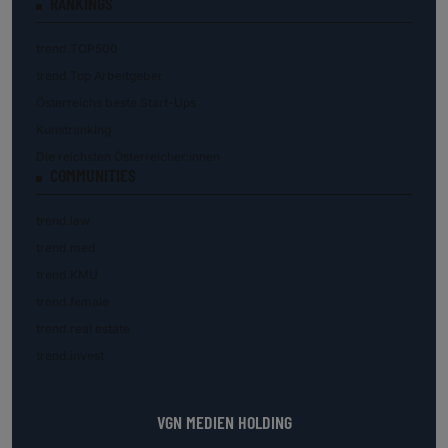
RANKINGS
trend.TOP500
trend.Top Arbeitgeber
Österreichs beste Start-Ups
Kunstranking
Die reichsten Österreicher:innen
COMMUNITIES
trend.law
trend.med
trend.KMU
trend.female
trend.real estate
trend.invest
VGN MEDIEN HOLDING