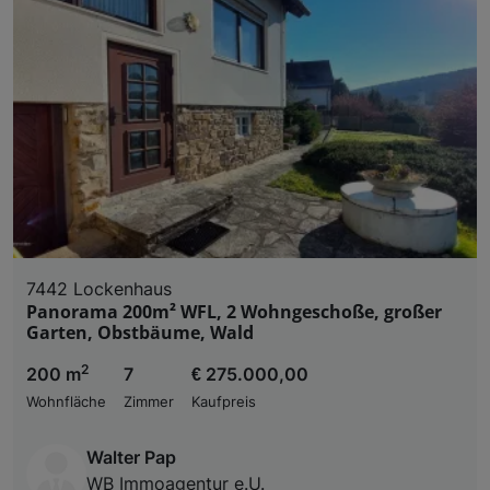
7442 Lockenhaus
Panorama 200m² WFL, 2 Wohngeschoße, großer
Garten, Obstbäume, Wald
2
200 m
7
€ 275.000,00
Wohnfläche
Zimmer
Kaufpreis
Walter Pap
WB Immoagentur e.U.