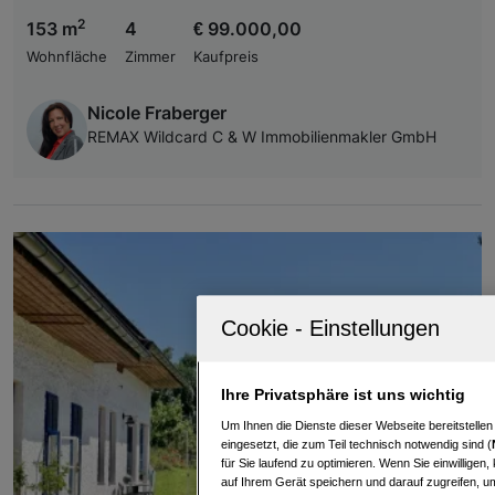
2
153 m
4
€ 99.000,00
Wohnfläche
Zimmer
Kaufpreis
Nicole Fraberger
REMAX Wildcard C & W Immobilienmakler GmbH
Ihre Privatsphäre ist uns wichtig
Um Ihnen die Dienste dieser Webseite bereitstelle
eingesetzt, die zum Teil technisch notwendig sind (
für Sie laufend zu optimieren. Wenn Sie einwillige
auf Ihrem Gerät speichern und darauf zugreifen, um