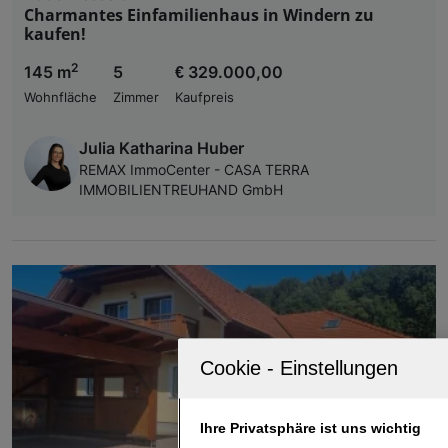
Charmantes Einfamilienhaus in Windern zu
kaufen!
2
145 m
5
€ 329.000,00
Wohnfläche
Zimmer
Kaufpreis
Julia Katharina Huber
REMAX ImmoCenter - CASA TERRA
IMMOBILIENTREUHAND GmbH
Ihre Privatsphäre ist uns wichtig