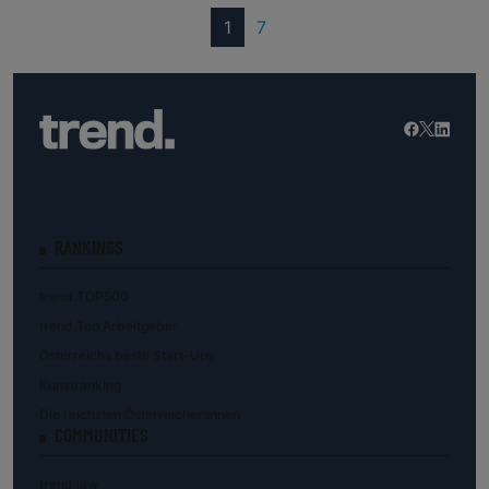
(current)
1
7
RANKINGS
trend.TOP500
trend.Top Arbeitgeber
Österreichs beste Start-Ups
Kunstranking
Die reichsten Österreicher:innen
COMMUNITIES
trend.law