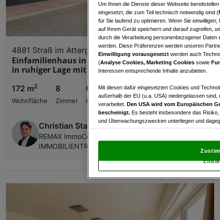
Um Ihnen die Dienste dieser Webseite bereitstelle
eingesetzt, die zum Teil technisch notwendig sind (
für Sie laufend zu optimieren. Wenn Sie einwillige
auf Ihrem Gerät speichern und darauf zugreifen, um
durch die Verarbeitung personenbezogener Daten e
werden. Diese Präferenzen werden unseren Partnern
4881 Straß im Attergau
Einwilligung vorausgesetzt
werden auch Technol
Einfamilienhaus in Straß im Attergau – Wohnen
(
Analyse Cookies, Marketing Cookies
sowie
Fun
in ruhiger Lage mit vielen Extras
Interessen entsprechende Inhalte anzubieten.
2
172 m
8
€ 549.000,00
Mit diesen dafür eingesetzten Cookies und Technol
außerhalb der EU (u.a. USA) niedergelassen sind,
Wohnfläche
Zimmer
Kaufpreis
verarbeitet.
Den USA wird vom Europäischen Ge
bescheinigt.
Es besteht insbesondere das Risiko,
und Überwachungszwecken unterliegen und dagege
Christian Stallinger
REMAX ImmoCenter - CASA TERRA
Mit Klick auf „Zustimmen & fortfahren“ willig
IMMOBILIENTREUHAND GmbH
von Drittanbietern (auch aus USA) ein.
In den Ei
Zustim
und Widerspruch gegen die Verarbeitung auf der Gr
Einste
„Cookie Einstellungen“, die sich auf jeder Seite unt
Wir und unsere Partner verarbeiten 
Verwendung genauer Standortdaten. Endgeräteeigens
Zugriff auf Informationen auf einem Endgerät. Per