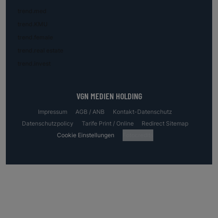
trend.med
trend.KMU
trend.female
trend.real estate
trend.invest
VGN MEDIEN HOLDING
Impressum
AGB / ANB
Kontakt-Datenschutz
Datenschutzpolicy
Tarife Print / Online
Redirect Sitemap
Cookie Einstellungen
Fotocredits