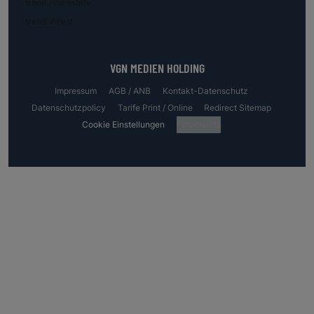
trend.real estate
trend.invest
VGN MEDIEN HOLDING
Impressum
AGB / ANB
Kontakt-Datenschutz
Datenschutzpolicy
Tarife Print / Online
Redirect Sitemap
Cookie Einstellungen
Fotocredits