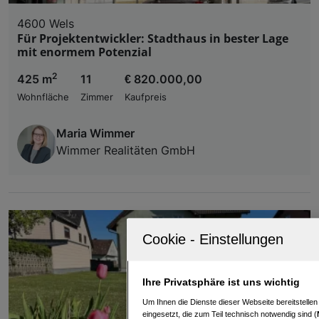
4600 Wels
Für Projektentwickler: Stadthaus in bester Lage
mit enormem Potenzial
2
425 m
11
€ 820.000,00
Wohnfläche
Zimmer
Kaufpreis
Maria Wimmer
Wimmer Realitäten GmbH
Ihre Privatsphäre ist uns wichtig
Um Ihnen die Dienste dieser Webseite bereitstelle
eingesetzt, die zum Teil technisch notwendig sind (