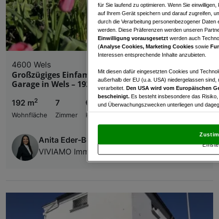
für Sie laufend zu optimieren. Wenn Sie einwillige
auf Ihrem Gerät speichern und darauf zugreifen, um
durch die Verarbeitung personenbezogener Daten e
werden. Diese Präferenzen werden unseren Partnern
Einwilligung vorausgesetzt
werden auch Technol
(
Analyse Cookies, Marketing Cookies
sowie
Fun
Interessen entsprechende Inhalte anzubieten.
4600 Wels
Mit diesen dafür eingesetzten Cookies und Technol
Großzügiges Einfamilienhaus mit Garten &
außerhalb der EU (u.a. USA) niedergelassen sind,
Garage in Wels – 192m² Wohnkomfort!
verarbeitet.
Den USA wird vom Europäischen Ge
bescheinigt.
Es besteht insbesondere das Risiko,
2
192 m
7
€ 530.000,00
und Überwachungszwecken unterliegen und dagege
Wohnfläche
Zimmer
Kaufpreis
Mit Klick auf „Zustimmen & fortfahren“ willig
von Drittanbietern (auch aus USA) ein.
In den Ei
Zustim
und Widerspruch gegen die Verarbeitung auf der Gr
Anita Eder-Böhm
Einste
„Cookie Einstellungen“, die sich auf jeder Seite unt
VIVIAMO Immobilien GmbH
Wir und unsere Partner verarbeiten 
Verwendung genauer Standortdaten. Endgeräteeigens
Zugriff auf Informationen auf einem Endgerät. Per
und der Performance von Inhalten, Zielgruppenfo
Liste der Partner (Lieferanten)