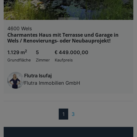
4600 Wels
Charmantes Haus mit Terrasse und Garage in
Wels / Renovierungs- oder Neubauprojekt!
2
1.129 m
5
€ 449.000,00
Grundfläche
Zimmer
Kaufpreis
Flutra Isufaj
Flutra Immobilien GmbH
(current)
1
3