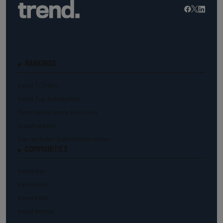
RANKINGS
trend.TOP500
trend.Top Arbeitgeber
Österreichs beste Start-Ups
Kunstranking
Die reichsten Österreicher:innen
COMMUNITIES
trend.law
trend.med
trend.KMU
trend.female